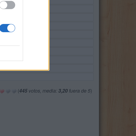
(
445
votos, media:
3,20
fuera de 5
)