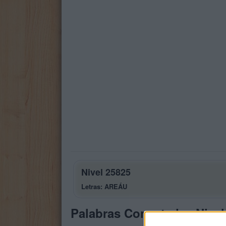
Nivel 25825
Letras: AREÁU
Palabras Conectadas Nivel