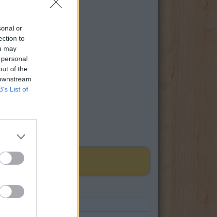
sonal or
ection to
ou may
 personal
out of the
 downstream
B’s List of