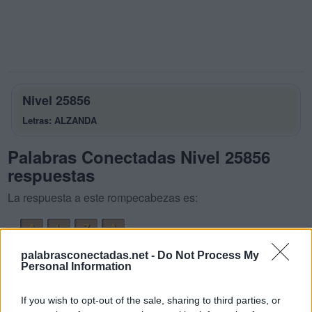
Nivel 25856
Letras: ALZANDA
Palabras Conectadas Nivel 25856
respuestas
La respuesta a este rompecabezas es:
A
L
Z
A
A
N
D
A
palabrasconectadas.net -
Do Not Process My
Personal Information
L
A
D
A
L
A
N
A
If you wish to opt-out of the sale, sharing to third parties, or