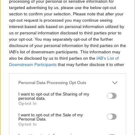
processing of your personal or sensitive information for
N
A
D
A
targeted advertising by us, please use the below opt-out
L
A
N
Z
A
section to confirm your selection. Please note that after your
opt-out request is processed you may continue seeing
A
L
Z
A
D
A
interest-based ads based on personal information utilized by
L
A
N
Z
A
D
A
us or personal information disclosed to third parties prior to
your opt-out. You may separately opt-out of the further
Palabras extra:
disclosure of your personal information by third parties on the
IAB’s list of downstream participants. This information may
D
A
N
Z
A
also be disclosed by us to third parties on the
IAB’s List of
Downstream Participants
that may further disclose it to other
L
A
N
D
A
third parties.
A
L
Z
A
N
Personal Data Processing Opt Outs
A
L
A
D
A
I want to opt-out of the Sharing of my
A
Z
A
D
A
personal data.
Opted In
BUSCAR MÁS
I want to opt-out of the Sale of my
Personal Data.
Opted In
RESPUESTAS