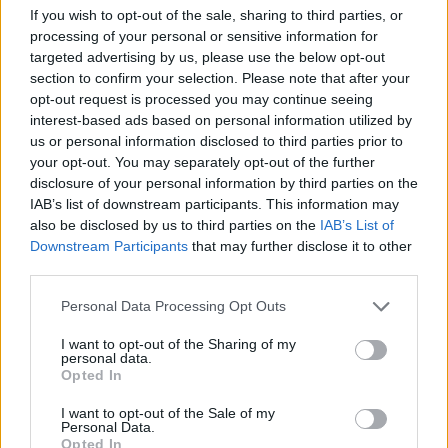
A
L
E
T
A
If you wish to opt-out of the sale, sharing to third parties, or
processing of your personal or sensitive information for
Palabras extra:
targeted advertising by us, please use the below opt-out
section to confirm your selection. Please note that after your
A
T
E
opt-out request is processed you may continue seeing
interest-based ads based on personal information utilized by
A
L
A
us or personal information disclosed to third parties prior to
L
A
T
A
your opt-out. You may separately opt-out of the further
disclosure of your personal information by third parties on the
T
E
L
A
IAB’s list of downstream participants. This information may
T
A
L
E
also be disclosed by us to third parties on the
IAB’s List of
Downstream Participants
that may further disclose it to other
L
A
T
E
third parties.
A
L
T
A
Personal Data Processing Opt Outs
A
T
E
A
I want to opt-out of the Sharing of my
A
L
E
A
personal data.
Opted In
A
L
T
E
A
I want to opt-out of the Sale of my
Personal Data.
Opted In