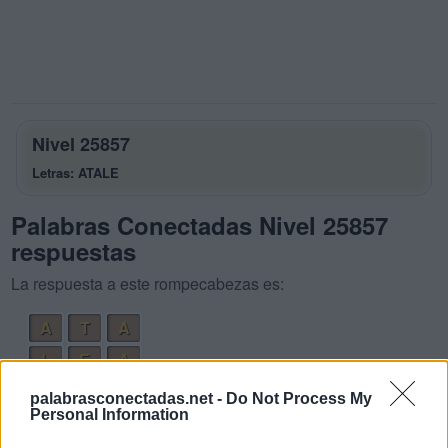
Nivel 25857
Letras: ATALE
Palabras Conectadas Nivel 25857
respuestas
La respuesta a este rompecabezas es:
A
T
A
L
E
A
T
A
L
palabrasconectadas.net -
Do Not Process My
Personal Information
T
A
L
A