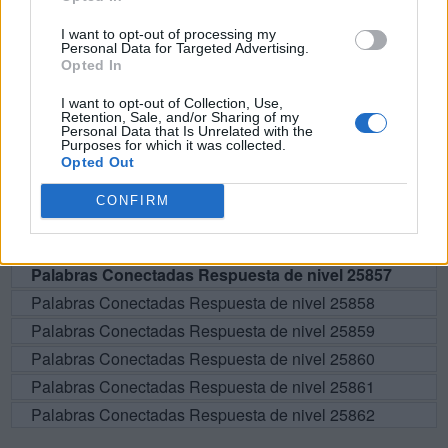
BUSCAR MÁS
I want to opt-out of processing my
RESPUESTAS
Personal Data for Targeted Advertising.
Opted In
Por favor seleccione los niveles:
I want to opt-out of Collection, Use,
Retention, Sale, and/or Sharing of my
Personal Data that Is Unrelated with the
Palabras Conectadas Respuesta de nivel 25852
Purposes for which it was collected.
Palabras Conectadas Respuesta de nivel 25853
Opted Out
Palabras Conectadas Respuesta de nivel 25854
CONFIRM
Palabras Conectadas Respuesta de nivel 25855
Palabras Conectadas Respuesta de nivel 25856
Palabras Conectadas Respuesta de nivel 25857
Palabras Conectadas Respuesta de nivel 25858
Palabras Conectadas Respuesta de nivel 25859
Palabras Conectadas Respuesta de nivel 25860
Palabras Conectadas Respuesta de nivel 25861
Palabras Conectadas Respuesta de nivel 25862