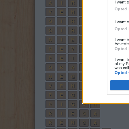
A
I
R
E
I want t
Opted 
V
E
N
I
A
G
I
R
A
N
I want t
Opted 
G
I
R
E
N
N
I
E
V
A
I want 
Advertis
N
E
V
A
R
Opted 
R
E
I
N
A
I want t
of my P
G
R
A
V
E
was col
Opted 
N
E
G
A
R
V
E
N
I
R
R
E
G
I
A
R
I
G
E
N
R
I
E
G
A
R
E
N
G
A