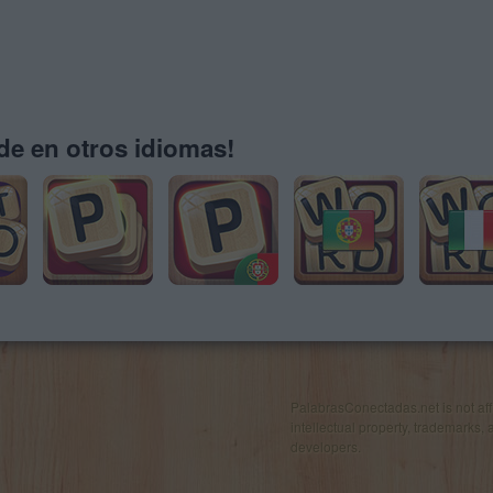
e en otros idiomas!
PalabrasConectadas.net is not affil
intellectual property, trademarks, 
developers.