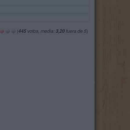
(
445
votos, media:
3,20
fuera de 5
)