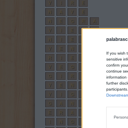
V
I
R
E
N
A
V
E
N
E
G
R
A
V
I
E
R
A
N
I
E
G
A
palabrasc
V
E
N
G
A
R
If you wish 
R
I
E
G
A
N
sensitive in
confirm you
V
E
G
A
continue se
G
I
R
A
information 
further disc
V
E
N
A
participants
V
I
G
A
Downstream 
G
A
N
E
E
R
A
N
Persona
I
N
G
A