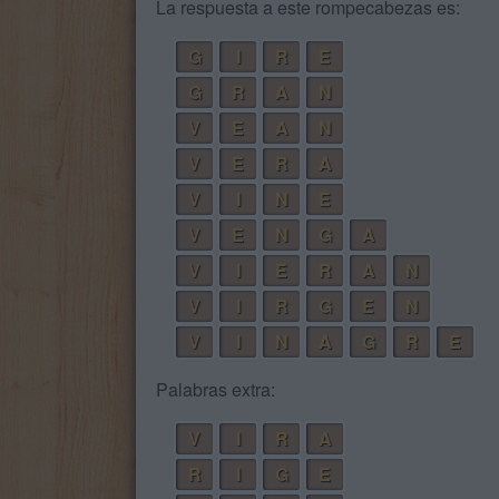
La respuesta a este rompecabezas es:
G
I
R
E
G
R
A
N
V
E
A
N
V
E
R
A
V
I
N
E
V
E
N
G
A
V
I
E
R
A
N
V
I
R
G
E
N
V
I
N
A
G
R
E
Palabras extra:
V
I
R
A
R
I
G
E