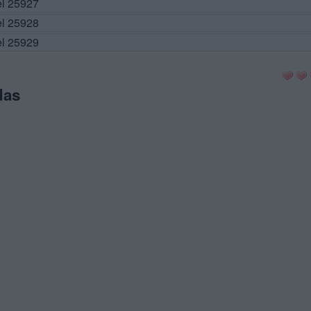
el 25927
el 25928
el 25929
das