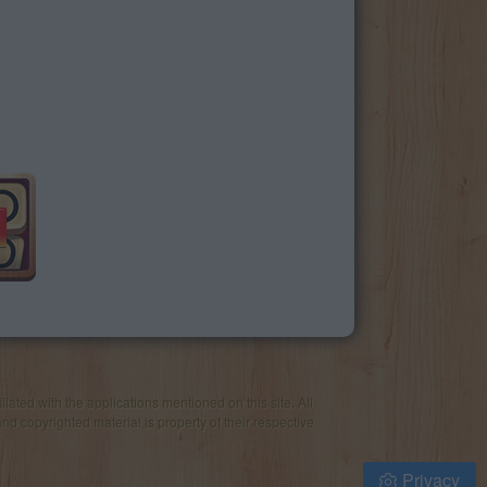
iated with the applications mentioned on this site. All
and copyrighted material is property of their respective
Privacy