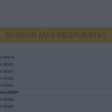
BUSCAR MÁS RESPUESTAS
el 25919
el 25920
el 25921
el 25922
el 25923
vel 25924
el 25925
el 25926