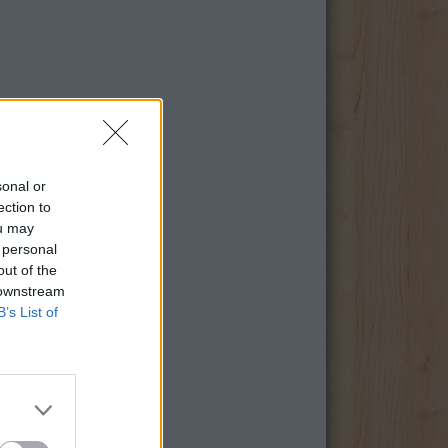
sonal or
ection to
ou may
 personal
out of the
 downstream
B’s List of