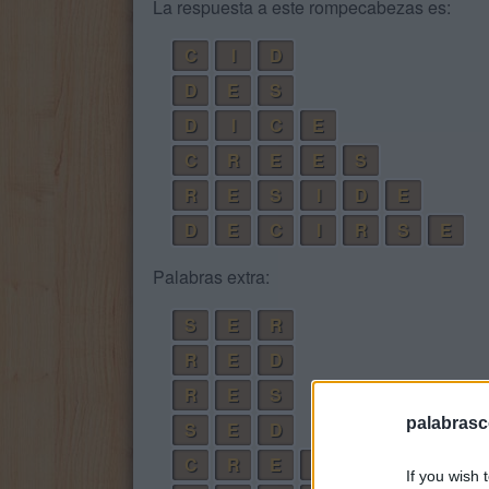
La respuesta a este rompecabezas es:
C
I
D
D
E
S
D
I
C
E
C
R
E
E
S
R
E
S
I
D
E
D
E
C
I
R
S
E
Palabras extra:
S
E
R
R
E
D
R
E
S
palabrasc
S
E
D
C
R
E
E
If you wish 