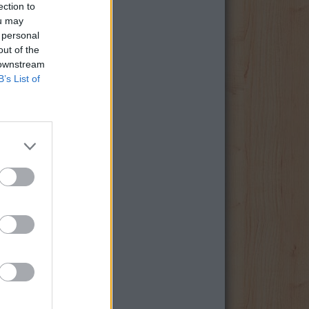
ection to
ou may
 personal
out of the
 downstream
B’s List of