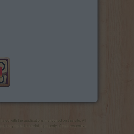
iated with the applications mentioned on this site. All
and copyrighted material is property of their respective