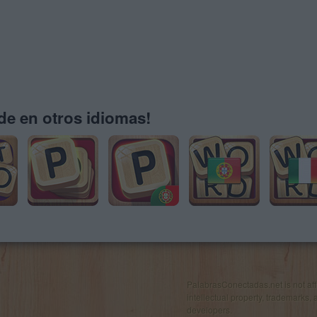
e en otros idiomas!
PalabrasConectadas.net is not affil
intellectual property, trademarks, 
developers.