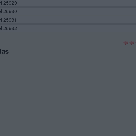
el 25929
el 25930
el 25931
el 25932
das