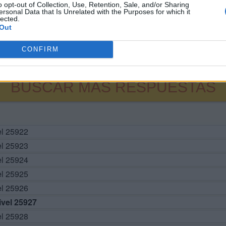
o opt-out of Collection, Use, Retention, Sale, and/or Sharing
ersonal Data that Is Unrelated with the Purposes for which it
lected.
Out
CONFIRM
BUSCAR MÁS RESPUESTAS
el 25922
el 25923
el 25924
el 25925
el 25926
vel 25927
el 25928