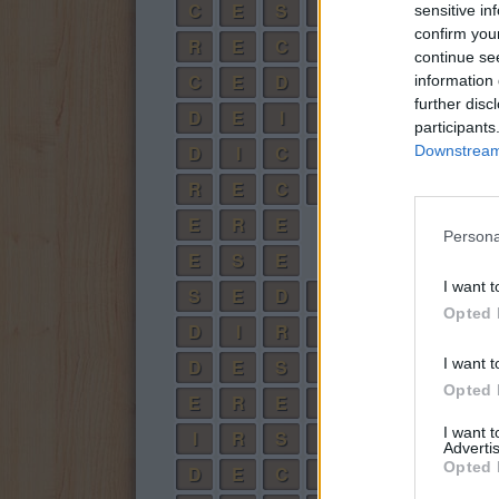
C
E
S
E
sensitive in
confirm you
R
E
C
E
continue se
C
E
D
E
information 
further disc
D
E
I
S
participants
D
I
C
E
S
Downstream 
R
E
C
E
S
E
R
E
Persona
E
S
E
I want t
S
E
D
E
Opted 
D
I
R
E
I want t
D
E
S
E
Opted 
E
R
E
S
I want 
I
R
S
E
Advertis
Opted 
D
E
C
I
R