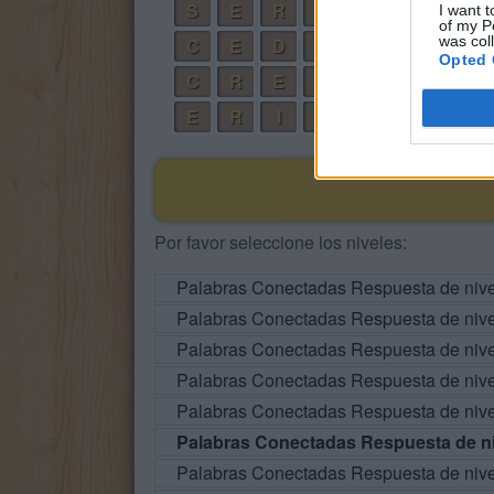
S
E
R
I
E
I want t
of my P
was col
C
E
D
E
R
Opted 
C
R
E
E
D
E
R
I
C
E
Por favor seleccione los niveles:
Palabras Conectadas Respuesta de niv
Palabras Conectadas Respuesta de niv
Palabras Conectadas Respuesta de niv
Palabras Conectadas Respuesta de niv
Palabras Conectadas Respuesta de niv
Palabras Conectadas Respuesta de ni
Palabras Conectadas Respuesta de niv