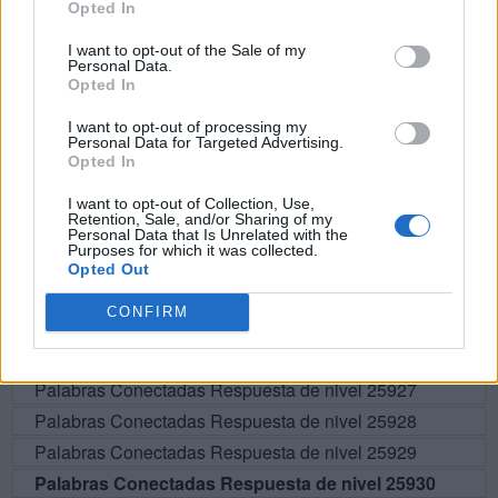
Opted In
E
S
A
I want to opt-out of the Sale of my
Personal Data.
U
S
E
S
Opted In
A
S
E
S
I want to opt-out of processing my
Personal Data for Targeted Advertising.
Opted In
BUSCAR MÁS
I want to opt-out of Collection, Use,
Retention, Sale, and/or Sharing of my
RESPUESTAS
Personal Data that Is Unrelated with the
Purposes for which it was collected.
Opted Out
Por favor seleccione los niveles:
CONFIRM
Palabras Conectadas Respuesta de nivel 25925
Palabras Conectadas Respuesta de nivel 25926
Palabras Conectadas Respuesta de nivel 25927
Palabras Conectadas Respuesta de nivel 25928
Palabras Conectadas Respuesta de nivel 25929
Palabras Conectadas Respuesta de nivel 25930