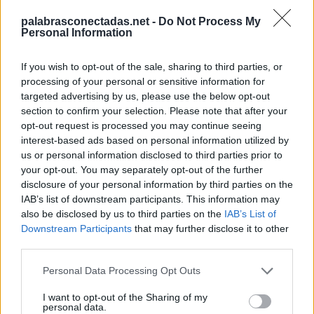
S
A
L
E
S
palabrasconectadas.net -
Do Not Process My
S
U
E
L
A
S
Personal Information
Palabras extra:
If you wish to opt-out of the sale, sharing to third parties, or
processing of your personal or sensitive information for
L
E
A
targeted advertising by us, please use the below opt-out
S
E
A
section to confirm your selection. Please note that after your
opt-out request is processed you may continue seeing
S
U
S
interest-based ads based on personal information utilized by
L
E
S
us or personal information disclosed to third parties prior to
your opt-out. You may separately opt-out of the further
S
A
L
disclosure of your personal information by third parties on the
S
U
L
A
IAB’s list of downstream participants. This information may
also be disclosed by us to third parties on the
IAB’s List of
L
U
S
A
Downstream Participants
that may further disclose it to other
third parties.
U
S
A
S
S
U
E
L
A
Personal Data Processing Opt Outs
U
S
A
I want to opt-out of the Sharing of my
personal data.
U
S
E