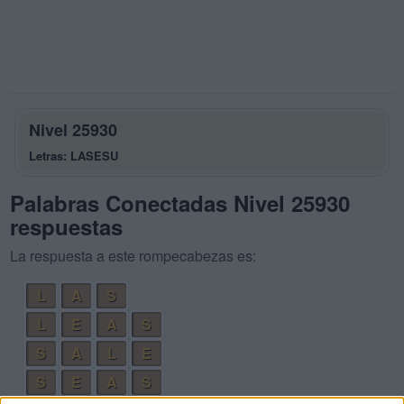
Nivel 25930
Letras: LASESU
Palabras Conectadas Nivel 25930
respuestas
La respuesta a este rompecabezas es:
L
A
S
L
E
A
S
S
A
L
E
S
E
A
S