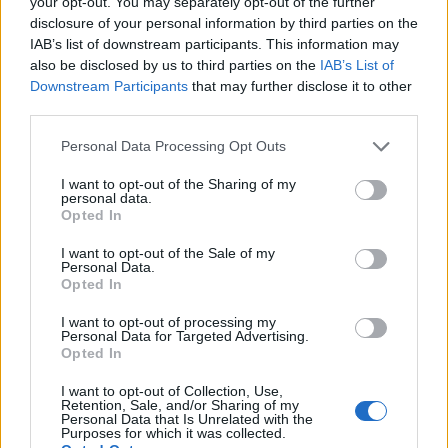
your opt-out. You may separately opt-out of the further
Palabras extra:
disclosure of your personal information by third parties on the
IAB’s list of downstream participants. This information may
A
P
T
A
also be disclosed by us to third parties on the
IAB’s List of
Downstream Participants
that may further disclose it to other
third parties.
BUSCAR MÁS
Personal Data Processing Opt Outs
RESPUESTAS
I want to opt-out of the Sharing of my
personal data.
Opted In
Por favor seleccione los niveles:
I want to opt-out of the Sale of my
Palabras Conectadas Respuesta de nivel 25944
Personal Data.
Opted In
Palabras Conectadas Respuesta de nivel 25945
Palabras Conectadas Respuesta de nivel 25946
I want to opt-out of processing my
Personal Data for Targeted Advertising.
Palabras Conectadas Respuesta de nivel 25947
Opted In
Palabras Conectadas Respuesta de nivel 25948
I want to opt-out of Collection, Use,
Palabras Conectadas Respuesta de nivel 25949
Retention, Sale, and/or Sharing of my
Personal Data that Is Unrelated with the
Palabras Conectadas Respuesta de nivel 25950
Purposes for which it was collected.