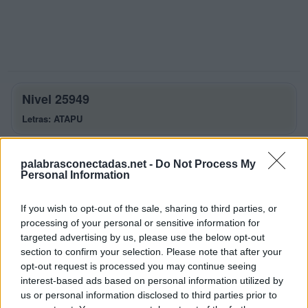
Nivel 25949
Letras: ATAPU
Palabras Conectadas Nivel 25949
palabrasconectadas.net -
Do Not Process My
respuestas
Personal Information
La respuesta a este rompecabezas es:
If you wish to opt-out of the sale, sharing to third parties, or
processing of your personal or sensitive information for
A
T
A
targeted advertising by us, please use the below opt-out
P
A
T
A
section to confirm your selection. Please note that after your
opt-out request is processed you may continue seeing
T
A
P
A
interest-based ads based on personal information utilized by
P
A
U
T
A
us or personal information disclosed to third parties prior to