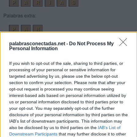
P
A
R
I
A
S
Palabras extra:
P
A
R
R
A
S
palabrasconectadas.net -
Do Not Process My
P
I
S
Personal Information
S
A
R
I
If you wish to opt-out of the sale, sharing to third parties, or
P
A
R
A
processing of your personal or sensitive information for
targeted advertising by us, please use the below opt-out
R
I
S
A
section to confirm your selection. Please note that after your
P
A
S
A
opt-out request is processed you may continue seeing
interest-based ads based on personal information utilized by
P
A
S
A
R
us or personal information disclosed to third parties prior to
A
S
P
I
R
A
your opt-out. You may separately opt-out of the further
disclosure of your personal information by third parties on the
A
R
A
IAB’s list of downstream participants. This information may
A
S
A
also be disclosed by us to third parties on the
IAB’s List of
Downstream Participants
that may further disclose it to other
I
R
A