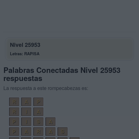
Nivel 25953
Letras: RAPISA
Palabras Conectadas Nivel 25953
respuestas
La respuesta a este rompecabezas es:
R
A
P
R
I
A
P
I
S
A
P
A
R
A
S