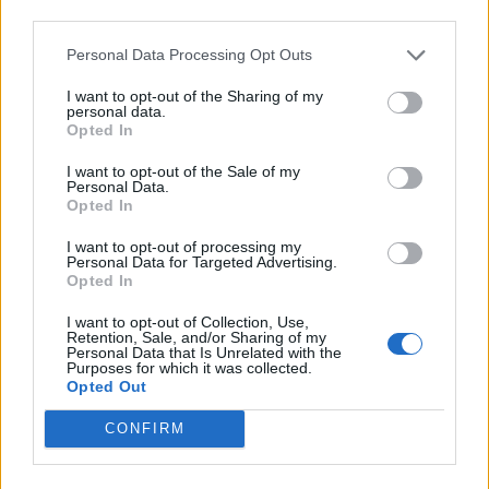
third parties.
R
A
P
A
Personal Data Processing Opt Outs
P
I
A
R
I want to opt-out of the Sharing of my
A
R
P
A
personal data.
Opted In
A
R
I
A
A
S
A
R
I want to opt-out of the Sale of my
Personal Data.
A
R
A
S
Opted In
A
S
I
R
I want to opt-out of processing my
Personal Data for Targeted Advertising.
P
R
I
S
A
Opted In
P
I
S
A
R
I want to opt-out of Collection, Use,
Retention, Sale, and/or Sharing of my
A
P
R
I
S
A
Personal Data that Is Unrelated with the
Purposes for which it was collected.
Opted Out
BUSCAR MÁS
CONFIRM
RESPUESTAS