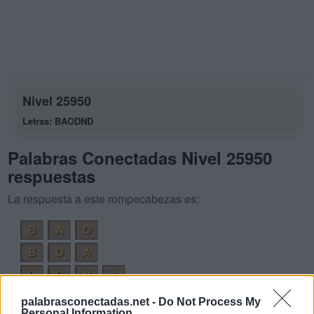
Nivel 25950
Letras: BAODND
Palabras Conectadas Nivel 25950
respuestas
La respuesta a este rompecabezas es:
B
A
O
B
O
A
D
O
N
A
N
A
D
O
palabrasconectadas.net -
Do Not Process My
Personal Information