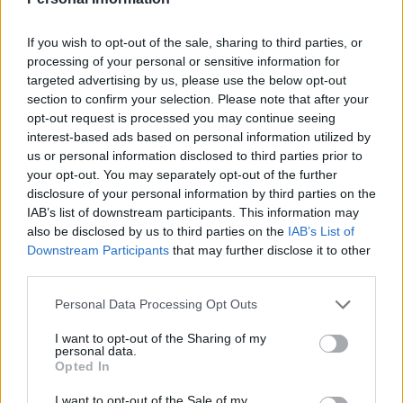
D
A
N
D
O
B
O
N
D
A
D
If you wish to opt-out of the sale, sharing to third parties, or
processing of your personal or sensitive information for
Palabras extra:
targeted advertising by us, please use the below opt-out
section to confirm your selection. Please note that after your
D
A
N
opt-out request is processed you may continue seeing
interest-based ads based on personal information utilized by
N
A
O
us or personal information disclosed to third parties prior to
D
O
N
your opt-out. You may separately opt-out of the further
disclosure of your personal information by third parties on the
O
D
A
IAB’s list of downstream participants. This information may
D
A
D
O
also be disclosed by us to third parties on the
IAB’s List of
Downstream Participants
that may further disclose it to other
B
O
D
A
third parties.
N
A
B
O
Personal Data Processing Opt Outs
A
N
D
O
I want to opt-out of the Sharing of my
B
A
N
D
O
personal data.
Opted In
A
D
N
O
N
D
A
I want to opt-out of the Sale of my