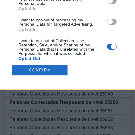
Personal Data.
Opted In
BUSCAR MÁS
I want to opt-out of processing my
Personal Data for Targeted Advertising.
Opted In
RESPUESTAS
I want to opt-out of Collection, Use,
Retention, Sale, and/or Sharing of my
Por favor seleccione los niveles:
Personal Data that Is Unrelated with the
Purposes for which it was collected.
Opted Out
Palabras Conectadas Respuesta de nivel 25945
Palabras Conectadas Respuesta de nivel 25946
CONFIRM
Palabras Conectadas Respuesta de nivel 25947
Palabras Conectadas Respuesta de nivel 25948
Palabras Conectadas Respuesta de nivel 25949
Palabras Conectadas Respuesta de nivel 25950
Palabras Conectadas Respuesta de nivel 25951
Palabras Conectadas Respuesta de nivel 25952
Palabras Conectadas Respuesta de nivel 25953