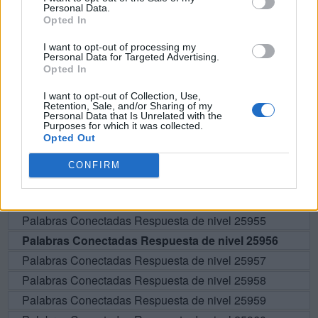
Personal Data.
Opted In
BUSCAR MÁS
I want to opt-out of processing my
Personal Data for Targeted Advertising.
Opted In
RESPUESTAS
I want to opt-out of Collection, Use,
Retention, Sale, and/or Sharing of my
Por favor seleccione los niveles:
Personal Data that Is Unrelated with the
Purposes for which it was collected.
Opted Out
Palabras Conectadas Respuesta de nivel 25951
Palabras Conectadas Respuesta de nivel 25952
CONFIRM
Palabras Conectadas Respuesta de nivel 25953
Palabras Conectadas Respuesta de nivel 25954
Palabras Conectadas Respuesta de nivel 25955
Palabras Conectadas Respuesta de nivel 25956
Palabras Conectadas Respuesta de nivel 25957
Palabras Conectadas Respuesta de nivel 25958
Palabras Conectadas Respuesta de nivel 25959