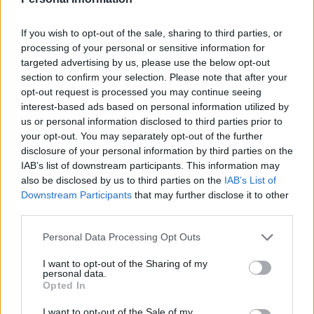
R
E
C
E
R
E
C
A
E
If you wish to opt-out of the sale, sharing to third parties, or
processing of your personal or sensitive information for
C
E
R
R
A
R
targeted advertising by us, please use the below opt-out
R
E
C
R
E
A
section to confirm your selection. Please note that after your
opt-out request is processed you may continue seeing
R
E
C
R
E
A
R
interest-based ads based on personal information utilized by
us or personal information disclosed to third parties prior to
Palabras extra:
your opt-out. You may separately opt-out of the further
disclosure of your personal information by third parties on the
A
R
R
E
IAB’s list of downstream participants. This information may
A
R
C
E
also be disclosed by us to third parties on the
IAB’s List of
Downstream Participants
that may further disclose it to other
A
C
R
E
third parties.
E
R
R
E
Personal Data Processing Opt Outs
C
R
E
A
R
I want to opt-out of the Sharing of my
C
R
E
E
R
personal data.
Opted In
E
R
R
A
R
R
E
C
A
E
R
I want to opt-out of the Sale of my