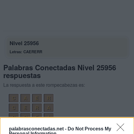
Nivel 25956
Letras: CAERERR
Palabras Conectadas Nivel 25956
respuestas
La respuesta a este rompecabezas es:
C
A
E
R
C
E
R
A
C
R
E
A
C
R
E
E
palabrasconectadas.net -
Do Not Process My
Personal Information