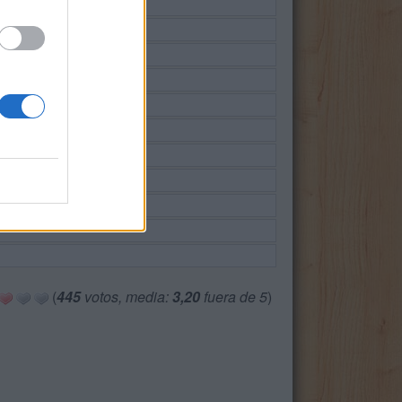
(
445
votos, media:
3,20
fuera de 5
)