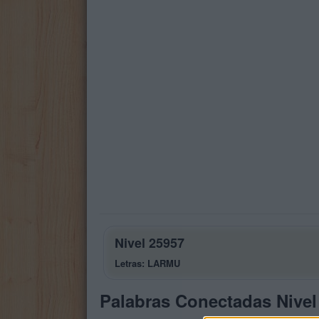
Nivel 25957
Letras: LARMU
Palabras Conectadas Nivel