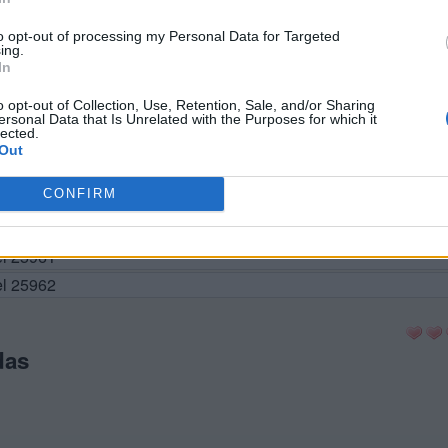
el 25952
el 25953
to opt-out of processing my Personal Data for Targeted
ing.
el 25954
In
el 25955
o opt-out of Collection, Use, Retention, Sale, and/or Sharing
el 25956
ersonal Data that Is Unrelated with the Purposes for which it
lected.
vel 25957
Out
el 25958
CONFIRM
el 25959
el 25960
el 25961
el 25962
das