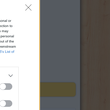
sonal or
ection to
ou may
 personal
out of the
 downstream
B’s List of