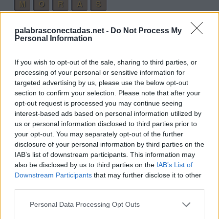
M
O
R
A
S
Palabras extra:
palabrasconectadas.net -
Do Not Process My
Personal Information
S
O
R
R
O
A
If you wish to opt-out of the sale, sharing to third parties, or
processing of your personal or sensitive information for
R
A
M
O
targeted advertising by us, please use the below opt-out
R
A
S
O
section to confirm your selection. Please note that after your
opt-out request is processed you may continue seeing
S
O
R
A
interest-based ads based on personal information utilized by
S
O
M
A
us or personal information disclosed to third parties prior to
your opt-out. You may separately opt-out of the further
M
O
R
disclosure of your personal information by third parties on the
M
O
A
IAB’s list of downstream participants. This information may
also be disclosed by us to third parties on the
IAB’s List of
A
R
O
Downstream Participants
that may further disclose it to other
third parties.
O
S
A
A
M
O
Personal Data Processing Opt Outs
O
R
A