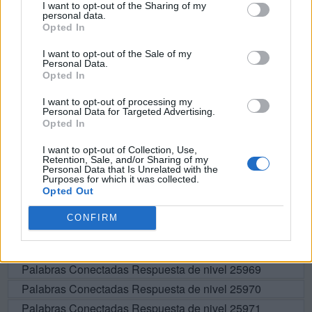
I want to opt-out of the Sharing of my
personal data.
A
S
O
Opted In
M
A
R
O
I want to opt-out of the Sale of my
Personal Data.
M
O
R
A
Opted In
A
M
O
R
I want to opt-out of processing my
M
O
R
S
A
Personal Data for Targeted Advertising.
Opted In
I want to opt-out of Collection, Use,
BUSCAR MÁS
Retention, Sale, and/or Sharing of my
Personal Data that Is Unrelated with the
Purposes for which it was collected.
RESPUESTAS
Opted Out
CONFIRM
Por favor seleccione los niveles:
Palabras Conectadas Respuesta de nivel 25968
Palabras Conectadas Respuesta de nivel 25969
Palabras Conectadas Respuesta de nivel 25970
Palabras Conectadas Respuesta de nivel 25971