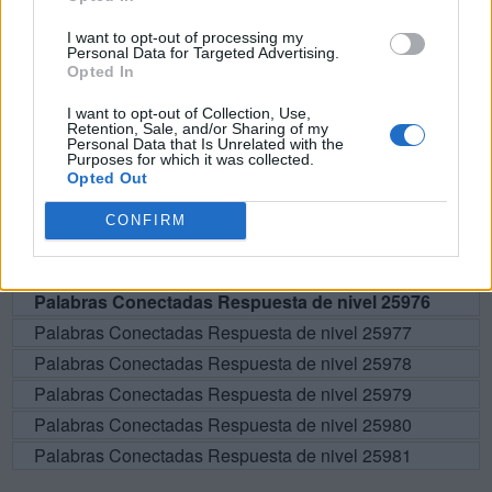
BUSCAR MÁS
I want to opt-out of processing my
RESPUESTAS
Personal Data for Targeted Advertising.
Opted In
Por favor seleccione los niveles:
I want to opt-out of Collection, Use,
Retention, Sale, and/or Sharing of my
Personal Data that Is Unrelated with the
Palabras Conectadas Respuesta de nivel 25971
Purposes for which it was collected.
Palabras Conectadas Respuesta de nivel 25972
Opted Out
Palabras Conectadas Respuesta de nivel 25973
CONFIRM
Palabras Conectadas Respuesta de nivel 25974
Palabras Conectadas Respuesta de nivel 25975
Palabras Conectadas Respuesta de nivel 25976
Palabras Conectadas Respuesta de nivel 25977
Palabras Conectadas Respuesta de nivel 25978
Palabras Conectadas Respuesta de nivel 25979
Palabras Conectadas Respuesta de nivel 25980
Palabras Conectadas Respuesta de nivel 25981