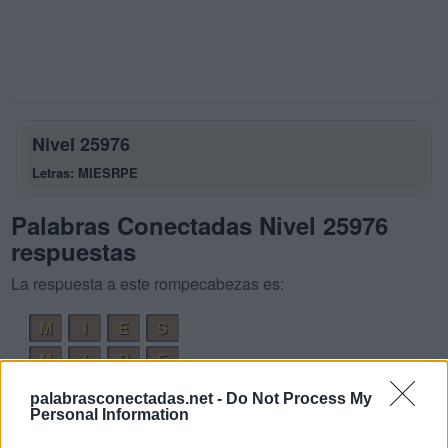
Nivel 25976
Letras: MIESRPE
Palabras Conectadas Nivel 25976
respuestas
La respuesta a este rompecabezas es:
M
I
E
S
M
I
R
E
P
E
E
R
palabrasconectadas.net -
Do Not Process My
Personal Information
P
E
S
E