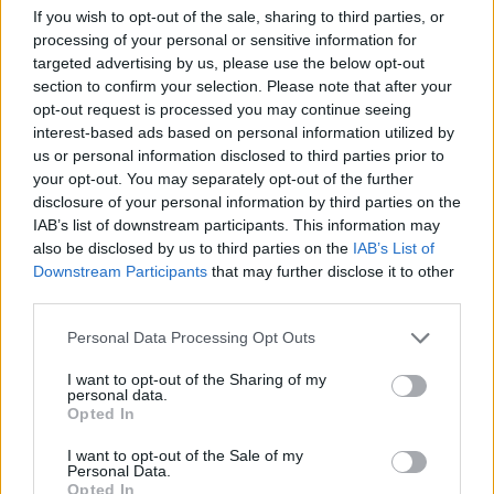
S
E
M
I
If you wish to opt-out of the sale, sharing to third parties, or
processing of your personal or sensitive information for
M
I
R
E
S
targeted advertising by us, please use the below opt-out
S
I
E
R
P
E
section to confirm your selection. Please note that after your
opt-out request is processed you may continue seeing
S
I
E
M
P
R
E
interest-based ads based on personal information utilized by
us or personal information disclosed to third parties prior to
Palabras extra:
your opt-out. You may separately opt-out of the further
disclosure of your personal information by third parties on the
P
I
S
E
IAB’s list of downstream participants. This information may
E
R
E
S
also be disclosed by us to third parties on the
IAB’s List of
Downstream Participants
that may further disclose it to other
E
M
I
R
third parties.
S
E
R
I
E
Personal Data Processing Opt Outs
P
I
R
E
S
I want to opt-out of the Sharing of my
I
R
M
E
personal data.
Opted In
I
R
S
E
I want to opt-out of the Sale of my
Personal Data.
Opted In