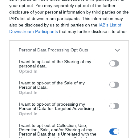
B
A
J
A
S
your opt-out. You may separately opt-out of the further
disclosure of your personal information by third parties on the
Palabras extra:
IAB’s list of downstream participants. This information may
also be disclosed by us to third parties on the
IAB’s List of
S
A
J
A
Downstream Participants
that may further disclose it to other
third parties.
BUSCAR MÁS
Personal Data Processing Opt Outs
RESPUESTAS
I want to opt-out of the Sharing of my
personal data.
Opted In
Por favor seleccione los niveles:
I want to opt-out of the Sale of my
Personal Data.
Palabras Conectadas Respuesta de nivel 25972
Opted In
Palabras Conectadas Respuesta de nivel 25973
I want to opt-out of processing my
Palabras Conectadas Respuesta de nivel 25974
Personal Data for Targeted Advertising.
Opted In
Palabras Conectadas Respuesta de nivel 25975
Palabras Conectadas Respuesta de nivel 25976
I want to opt-out of Collection, Use,
Retention, Sale, and/or Sharing of my
Palabras Conectadas Respuesta de nivel 25977
Personal Data that Is Unrelated with the