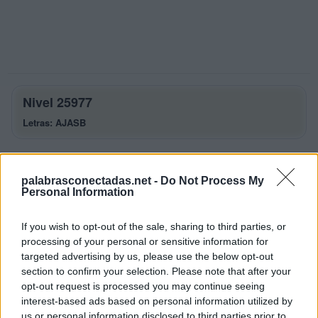
Nivel 25977
Letras: AJASB
Palabras Conectadas Nivel 25977
respuestas
palabrasconectadas.net -
Do Not Process My
Personal Information
La respuesta a este rompecabezas es:
If you wish to opt-out of the sale, sharing to third parties, or
A
J
A
processing of your personal or sensitive information for
A
S
A
targeted advertising by us, please use the below opt-out
section to confirm your selection. Please note that after your
B
A
J
A
opt-out request is processed you may continue seeing
B
A
S
A
interest-based ads based on personal information utilized by
us or personal information disclosed to third parties prior to