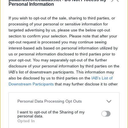
C
R
E
A
R
Personal Information
C
E
R
R
A
R
If you wish to opt-out of the sale, sharing to third parties, or
C
R
E
A
R
A
processing of your personal or sensitive information for
C
E
R
R
A
R
A
targeted advertising by us, please use the below opt-out
section to confirm your selection. Please note that after your
Palabras extra:
opt-out request is processed you may continue seeing
interest-based ads based on personal information utilized by
C
E
R
A
us or personal information disclosed to third parties prior to
your opt-out. You may separately opt-out of the further
A
R
R
E
disclosure of your personal information by third parties on the
A
R
C
E
IAB’s list of downstream participants. This information may
also be disclosed by us to third parties on the
IAB’s List of
A
C
R
E
Downstream Participants
that may further disclose it to other
third parties.
E
R
R
A
R
A
C
E
R
A
Personal Data Processing Opt Outs
A
R
R
E
A
I want to opt-out of the Sharing of my
personal data.
C
A
R
R
E
R
A
Opted In
A
R
A
R