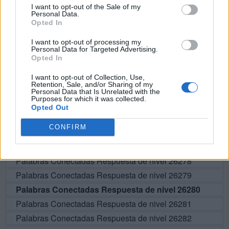
I want to opt-out of the Sale of my
Personal Data.
A
R
C
A
Opted In
I want to opt-out of processing my
BUSCAR MÁS
Personal Data for Targeted Advertising.
Opted In
RESPUESTAS
I want to opt-out of Collection, Use,
Retention, Sale, and/or Sharing of my
Personal Data that Is Unrelated with the
Por favor seleccione los niveles:
Purposes for which it was collected.
Opted Out
Palabras Conectadas Respuesta de nivel 26275
CONFIRM
Palabras Conectadas Respuesta de nivel 26276
Palabras Conectadas Respuesta de nivel 26277
Palabras Conectadas Respuesta de nivel 26278
Palabras Conectadas Respuesta de nivel 26279
Palabras Conectadas Respuesta de nivel 26280
Palabras Conectadas Respuesta de nivel 26281
Palabras Conectadas Respuesta de nivel 26282