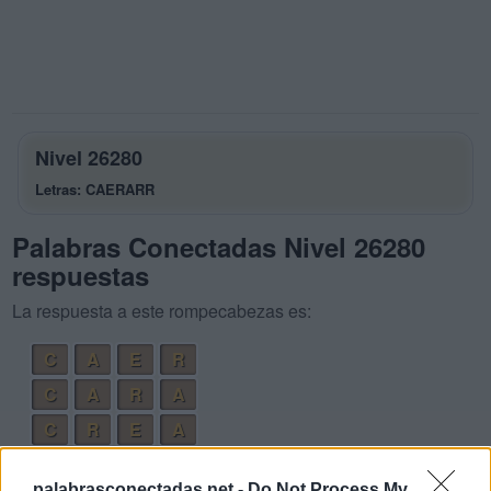
Nivel 26280
Letras: CAERARR
Palabras Conectadas Nivel 26280
respuestas
La respuesta a este rompecabezas es:
C
A
E
R
C
A
R
A
C
R
E
A
R
A
R
A
palabrasconectadas.net -
Do Not Process My