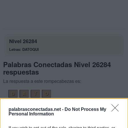
Nivel 26284
Letras: DATOQUI
Palabras Conectadas Nivel 26284
respuestas
La respuesta a este rompecabezas es:
D
A
T
O
D
O
T
A
palabrasconectadas.net -
Do Not Process My
Q
U
I
D
Personal Information
T
O
A
D
If you wish to opt-out of the sale, sharing to third parties, or