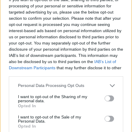
T
O
D
A
processing of your personal or sensitive information for
Q
U
I
T
A
targeted advertising by us, please use the below opt-out
section to confirm your selection. Please note that after your
Q
U
I
T
O
opt-out request is processed you may continue seeing
Q
U
I
T
A
D
interest-based ads based on personal information utilized by
us or personal information disclosed to third parties prior to
Q
U
I
T
A
D
O
your opt-out. You may separately opt-out of the further
disclosure of your personal information by third parties on the
Palabras extra:
IAB’s list of downstream participants. This information may
also be disclosed by us to third parties on the
IAB’s List of
D
I
T
A
Downstream Participants
that may further disclose it to other
third parties.
O
D
I
A
A
U
T
O
Personal Data Processing Opt Outs
T
O
Q
U
I
I want to opt-out of the Sharing of my
personal data.
A
U
D
I
O
Opted In
I want to opt-out of the Sale of my
BUSCAR MÁS
Personal Data.
Opted In