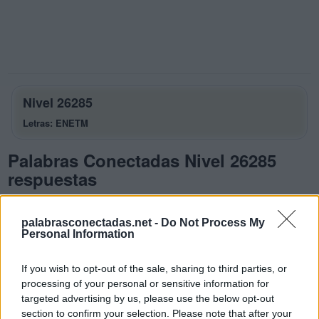
Nivel 26285
Letras: ENETM
Palabras Conectadas Nivel 26285
respuestas
La respuesta a este rompecabezas es:
palabrasconectadas.net -
Do Not Process My
E
N
E
Personal Information
T
E
N
If you wish to opt-out of the sale, sharing to third parties, or
M
E
T
E
processing of your personal or sensitive information for
targeted advertising by us, please use the below opt-out
T
E
M
E
section to confirm your selection. Please note that after your