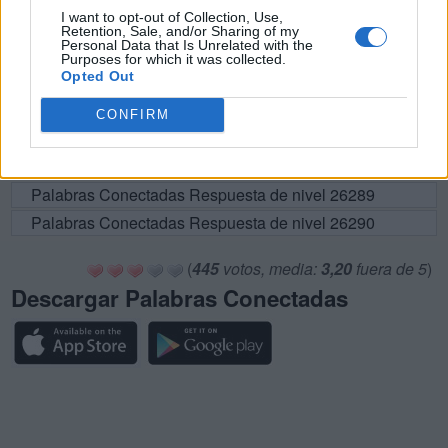
I want to opt-out of Collection, Use,
Palabras Conectadas Respuesta de nivel 26283
Retention, Sale, and/or Sharing of my
Personal Data that Is Unrelated with the
Palabras Conectadas Respuesta de nivel 26284
Purposes for which it was collected.
Opted Out
Palabras Conectadas Respuesta de nivel 26285
Palabras Conectadas Respuesta de nivel 26286
CONFIRM
Palabras Conectadas Respuesta de nivel 26287
Palabras Conectadas Respuesta de nivel 26288
Palabras Conectadas Respuesta de nivel 26289
Palabras Conectadas Respuesta de nivel 26290
(
445
votos, media:
3,20
fuera de 5
)
Descargar Palabras Conectadas