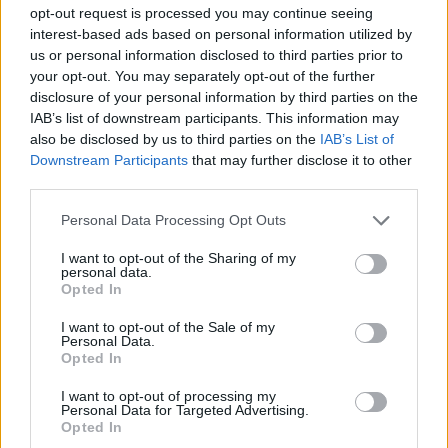
M
E
T
E
N
opt-out request is processed you may continue seeing
interest-based ads based on personal information utilized by
Palabras extra:
us or personal information disclosed to third parties prior to
your opt-out. You may separately opt-out of the further
M
E
N
E
disclosure of your personal information by third parties on the
IAB’s list of downstream participants. This information may
E
N
T
E
also be disclosed by us to third parties on the
IAB’s List of
T
E
M
E
N
Downstream Participants
that may further disclose it to other
third parties.
M
E
N
T
E
Personal Data Processing Opt Outs
BUSCAR MÁS
I want to opt-out of the Sharing of my
personal data.
Opted In
RESPUESTAS
I want to opt-out of the Sale of my
Personal Data.
Por favor seleccione los niveles:
Opted In
Palabras Conectadas Respuesta de nivel 26280
I want to opt-out of processing my
Personal Data for Targeted Advertising.
Palabras Conectadas Respuesta de nivel 26281
Opted In
Palabras Conectadas Respuesta de nivel 26282