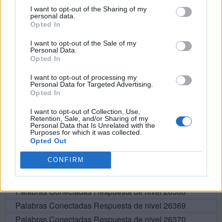
I want to opt-out of the Sharing of my
M
A
N
C
H
A
personal data.
Opted In
A
M
A
R
I want to opt-out of the Sale of my
A
R
C
A
Personal Data.
Opted In
A
R
A
N
A
R
M
A
N
I want to opt-out of processing my
Personal Data for Targeted Advertising.
Opted In
BUSCAR MÁS
I want to opt-out of Collection, Use,
Retention, Sale, and/or Sharing of my
Personal Data that Is Unrelated with the
RESPUESTAS
Purposes for which it was collected.
Opted Out
Por favor seleccione los niveles:
CONFIRM
Palabras Conectadas Respuesta de nivel 26367
Palabras Conectadas Respuesta de nivel 26368
Palabras Conectadas Respuesta de nivel 26369
Palabras Conectadas Respuesta de nivel 26370