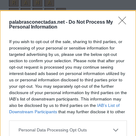
R
A
N
A
R
A
C
H
A
M
A
R
C
A
N
palabrasconectadas.net -
Do Not Process My
Personal Information
M
A
N
C
H
A
R
M
A
R
C
H
A
N
If you wish to opt-out of the sale, sharing to third parties, or
processing of your personal or sensitive information for
Palabras extra:
targeted advertising by us, please use the below opt-out
section to confirm your selection. Please note that after your
M
A
N
A
opt-out request is processed you may continue seeing
interest-based ads based on personal information utilized by
M
A
C
A
us or personal information disclosed to third parties prior to
A
M
A
N
your opt-out. You may separately opt-out of the further
disclosure of your personal information by third parties on the
A
R
M
A
IAB’s list of downstream participants. This information may
also be disclosed by us to third parties on the
IAB’s List of
M
A
R
C
A
Downstream Participants
that may further disclose it to other
M
A
C
H
A
third parties.
A
N
C
H
A
Personal Data Processing Opt Outs
M
A
R
C
H
A