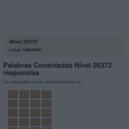
Nivel 26372
Letras: CAMANRH
Palabras Conectadas Nivel 26372
respuestas
La respuesta a este rompecabezas es:
C
A
M
A
C
A
N
A
C
A
R
A
R
A
M
A