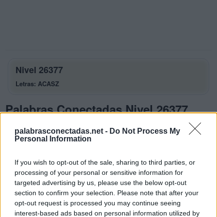
Nivel 26377
Letras: ACASZ
Palabras Conectadas Nivel 26377
respuestas
palabrasconectadas.net -
Do Not Process My
La respuesta a este rompecabezas es:
Personal Information
A
C
A
If you wish to opt-out of the sale, sharing to third parties, or
processing of your personal or sensitive information for
S
A
Z
targeted advertising by us, please use the below opt-out
C
A
Z
A
section to confirm your selection. Please note that after your
opt-out request is processed you may continue seeing
S
A
C
A
interest-based ads based on personal information utilized by