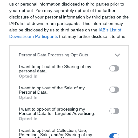
C
A
Z
A
S
us or personal information disclosed to third parties prior to
your opt-out. You may separately opt-out of the further
Palabras extra:
disclosure of your personal information by third parties on the
IAB’s list of downstream participants. This information may
A
S
A
also be disclosed by us to third parties on the
IAB’s List of
Downstream Participants
that may further disclose it to other
C
A
S
A
third parties.
Personal Data Processing Opt Outs
BUSCAR MÁS
I want to opt-out of the Sharing of my
personal data.
RESPUESTAS
Opted In
Por favor seleccione los niveles:
I want to opt-out of the Sale of my
Personal Data.
Opted In
Palabras Conectadas Respuesta de nivel 26372
Palabras Conectadas Respuesta de nivel 26373
I want to opt-out of processing my
Personal Data for Targeted Advertising.
Palabras Conectadas Respuesta de nivel 26374
Opted In
Palabras Conectadas Respuesta de nivel 26375
I want to opt-out of Collection, Use,
Palabras Conectadas Respuesta de nivel 26376
Retention, Sale, and/or Sharing of my