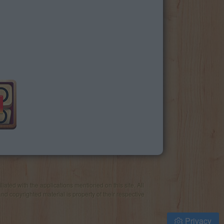
iated with the applications mentioned on this site. All
and copyrighted material is property of their respective
Privacy