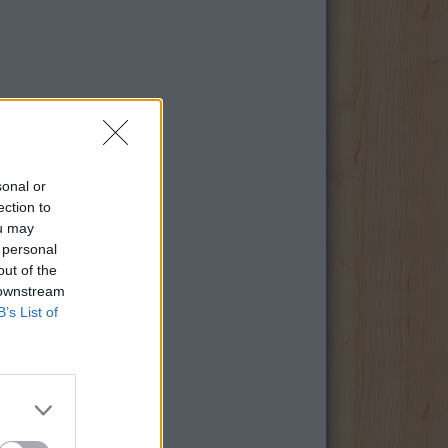
sonal or
ection to
ou may
 personal
out of the
 downstream
B’s List of