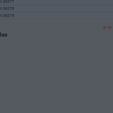
el 26377
el 26378
el 26379
das