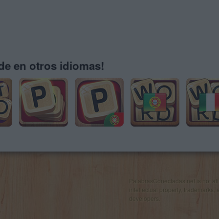
e en otros idiomas!
PalabrasConectadas.net is not affil
intellectual property, trademarks, 
developers.