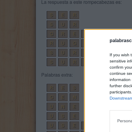
La respuesta a este rompecabezas es:
S
E
R
S
U
R
G
R
E
S
palabrasc
R
U
G
E
S
U
R
G
E
If you wish 
sensitive in
S
U
R
G
E
N
confirm you
continue se
Palabras extra:
information 
further disc
R
E
S
participants
G
E
N
Downstream 
U
N
E
U
S
E
Persona
U
S
E
N