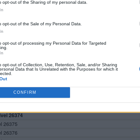
o opt-out of the Sharing of my personal data.
In
o opt-out of the Sale of my Personal Data.
In
BUSCAR MÁS RESPUESTAS
to opt-out of processing my Personal Data for Targeted
ing.
In
o opt-out of Collection, Use, Retention, Sale, and/or Sharing
ersonal Data that Is Unrelated with the Purposes for which it
el 26369
lected.
Out
el 26370
el 26371
CONFIRM
el 26372
el 26373
vel 26374
el 26375
el 26376