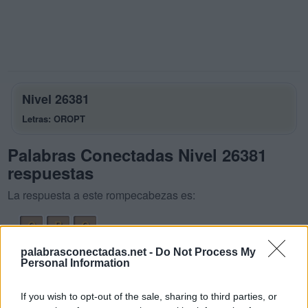
Nivel 26381
Letras: OROPT
Palabras Conectadas Nivel 26381
respuestas
La respuesta a este rompecabezas es:
O
R
O
P
O
R
palabrasconectadas.net -
Do Not Process My
Personal Information
P
R
O
T
O
P
O
If you wish to opt-out of the sale, sharing to third parties, or