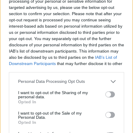
processing of your personal or sensitive information for
P
O
T
R
O
targeted advertising by us, please use the below opt-out
section to confirm your selection. Please note that after your
Palabras extra:
opt-out request is processed you may continue seeing
interest-based ads based on personal information utilized by
O
T
O
us or personal information disclosed to third parties prior to
R
O
T
O
your opt-out. You may separately opt-out of the further
disclosure of your personal information by third parties on the
T
O
R
O
IAB’s list of downstream participants. This information may
P
O
R
O
also be disclosed by us to third parties on the
IAB’s List of
Downstream Participants
that may further disclose it to other
O
T
R
O
third parties.
O
P
T
O
Personal Data Processing Opt Outs
P
O
R
T
O
I want to opt-out of the Sharing of my
T
R
O
P
O
personal data.
Opted In
BUSCAR MÁS
I want to opt-out of the Sale of my
Personal Data.
Opted In
RESPUESTAS