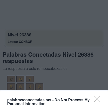
Nivel 26386
Letras: CONBOR
Palabras Conectadas Nivel 26386
respuestas
La respuesta a este rompecabezas es:
C
O
N
B
O
N
O
C
O
N
O
palabrasconectadas.net -
Do Not Process My
C
O
R
O
Personal Information