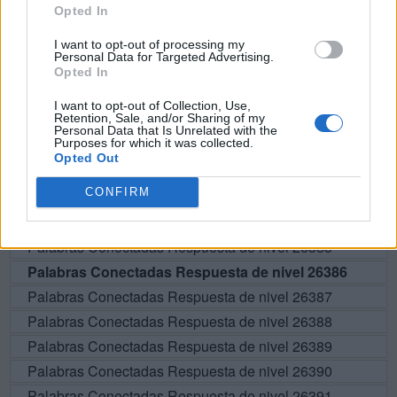
Opted In
BUSCAR MÁS
I want to opt-out of processing my
Personal Data for Targeted Advertising.
RESPUESTAS
Opted In
I want to opt-out of Collection, Use,
Por favor seleccione los niveles:
Retention, Sale, and/or Sharing of my
Personal Data that Is Unrelated with the
Purposes for which it was collected.
Palabras Conectadas Respuesta de nivel 26381
Opted Out
Palabras Conectadas Respuesta de nivel 26382
CONFIRM
Palabras Conectadas Respuesta de nivel 26383
Palabras Conectadas Respuesta de nivel 26384
Palabras Conectadas Respuesta de nivel 26385
Palabras Conectadas Respuesta de nivel 26386
Palabras Conectadas Respuesta de nivel 26387
Palabras Conectadas Respuesta de nivel 26388
Palabras Conectadas Respuesta de nivel 26389
Palabras Conectadas Respuesta de nivel 26390
Palabras Conectadas Respuesta de nivel 26391