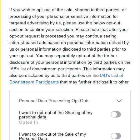
R
O
B
O
If you wish to opt-out of the sale, sharing to third parties, or
C
O
B
R
O
processing of your personal or sensitive information for
B
R
O
N
C
O
targeted advertising by us, please use the below opt-out
section to confirm your selection. Please note that after your
Palabras extra:
opt-out request is processed you may continue seeing
interest-based ads based on personal information utilized by
R
O
N
us or personal information disclosed to third parties prior to
your opt-out. You may separately opt-out of the further
R
O
B
disclosure of your personal information by third parties on the
O
R
O
IAB’s list of downstream participants. This information may
also be disclosed by us to third parties on the
IAB’s List of
B
O
R
O
Downstream Participants
that may further disclose it to other
third parties.
C
O
B
O
O
R
C
O
Personal Data Processing Opt Outs
R
O
N
C
O
I want to opt-out of the Sharing of my
personal data.
C
R
O
N
O
Opted In
C
O
R
N
O
I want to opt-out of the Sale of my
Personal Data.