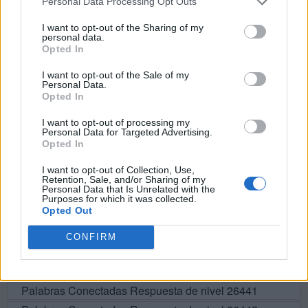
Personal Data Processing Opt Outs
S
E
D
A
I want to opt-out of the Sharing of my
personal data.
C
A
S
E
Opted In
U
S
A
D
I want to opt-out of the Sale of my
Personal Data.
A
C
U
D
E
Opted In
A
C
U
S
E
I want to opt-out of processing my
E
D
U
C
A
Personal Data for Targeted Advertising.
Opted In
A
D
U
C
E
I want to opt-out of Collection, Use,
Retention, Sale, and/or Sharing of my
Personal Data that Is Unrelated with the
BUSCAR MÁS
Purposes for which it was collected.
Opted Out
RESPUESTAS
CONFIRM
Por favor seleccione los niveles:
Palabras Conectadas Respuesta de nivel 26441