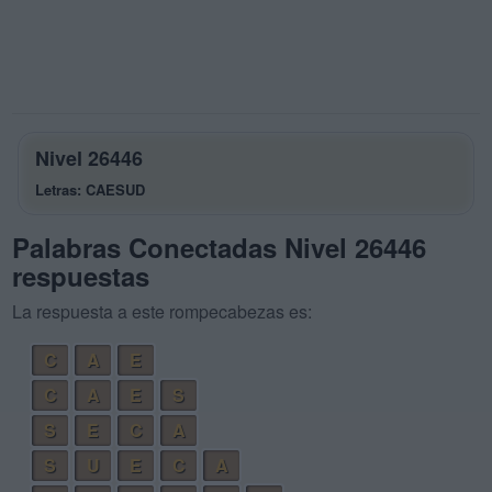
Nivel 26446
Letras: CAESUD
Palabras Conectadas Nivel 26446
respuestas
La respuesta a este rompecabezas es:
C
A
E
C
A
E
S
S
E
C
A
S
U
E
C
A