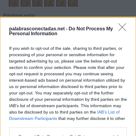
S
U
C
E
D
A
Palabras extra:
D
A
S
palabrasconectadas.net -
Do Not Process My
Personal Information
D
E
S
S
E
A
If you wish to opt-out of the sale, sharing to third parties, or
processing of your personal or sensitive information for
S
E
D
targeted advertising by us, please use the below opt-out
S
U
D
A
section to confirm your selection. Please note that after your
opt-out request is processed you may continue seeing
C
E
S
A
interest-based ads based on personal information utilized by
C
E
D
A
us or personal information disclosed to third parties prior to
your opt-out. You may separately opt-out of the further
S
A
U
C
E
disclosure of your personal information by third parties on the
S
A
C
U
D
E
IAB’s list of downstream participants. This information may
also be disclosed by us to third parties on the
IAB’s List of
U
S
A
Downstream Participants
that may further disclose it to other
third parties.
U
S
E
E
S
A