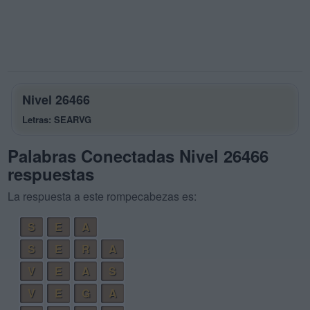
Nivel 26466
Letras: SEARVG
Palabras Conectadas Nivel 26466
respuestas
La respuesta a este rompecabezas es:
S
E
A
S
E
R
A
V
E
A
S
V
E
G
A