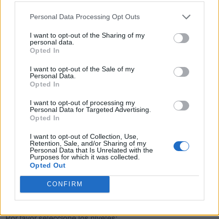
R
A
S
Personal Data Processing Opt Outs
R
E
S
I want to opt-out of the Sharing of my
personal data.
R
E
A
Opted In
A
V
E
I want to opt-out of the Sale of my
Personal Data.
E
S
A
Opted In
E
R
A
I want to opt-out of processing my
A
R
E
Personal Data for Targeted Advertising.
Opted In
V
E
R
S
A
I want to opt-out of Collection, Use,
S
E
G
A
R
Retention, Sale, and/or Sharing of my
Personal Data that Is Unrelated with the
Purposes for which it was collected.
Opted Out
BUSCAR MÁS
CONFIRM
RESPUESTAS
Por favor seleccione los niveles: