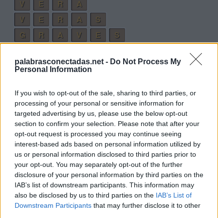
V
E
R
A
V
E
R
A
S
G
R
A
V
E
S
Palabras extra:
palabrasconectadas.net -
Do Not Process My
Personal Information
V
A
S
V
E
A
If you wish to opt-out of the sale, sharing to third parties, or
processing of your personal or sensitive information for
V
E
S
targeted advertising by us, please use the below opt-out
S
E
R
section to confirm your selection. Please note that after your
opt-out request is processed you may continue seeing
V
E
R
interest-based ads based on personal information utilized by
G
A
S
us or personal information disclosed to third parties prior to
your opt-out. You may separately opt-out of the further
G
R
E
S
disclosure of your personal information by third parties on the
E
R
A
S
IAB’s list of downstream participants. This information may
also be disclosed by us to third parties on the
IAB’s List of
A
R
E
S
Downstream Participants
that may further disclose it to other
third parties.
G
R
A
V
E