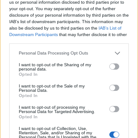
D
E
S
E
É
us or personal information disclosed to third parties prior to
your opt-out. You may separately opt-out of the further
Palabras extra:
disclosure of your personal information by third parties on the
IAB’s list of downstream participants. This information may
also be disclosed by us to third parties on the
IAB’s List of
D
E
S
E
Downstream Participants
that may further disclose it to other
third parties.
BUSCAR MÁS
Personal Data Processing Opt Outs
RESPUESTAS
I want to opt-out of the Sharing of my
personal data.
Opted In
Por favor seleccione los niveles:
I want to opt-out of the Sale of my
Palabras Conectadas Respuesta de nivel 26468
Personal Data.
Opted In
Palabras Conectadas Respuesta de nivel 26469
Palabras Conectadas Respuesta de nivel 26470
I want to opt-out of processing my
Personal Data for Targeted Advertising.
Palabras Conectadas Respuesta de nivel 26471
Opted In
Palabras Conectadas Respuesta de nivel 26472
I want to opt-out of Collection, Use,
Retention, Sale, and/or Sharing of my
Palabras Conectadas Respuesta de nivel 26473
Personal Data that Is Unrelated with the