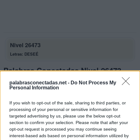
Nivel 26473
Letras: DESEÉ
Palabras Conectadas Nivel 26473
respuestas
palabrasconectadas.net -
Do Not Process My
Personal Information
La respuesta a este rompecabezas es:
D
E
S
If you wish to opt-out of the sale, sharing to third parties, or
processing of your personal or sensitive information for
E
S
E
targeted advertising by us, please use the below opt-out
S
E
D
section to confirm your selection. Please note that after your
opt-out request is processed you may continue seeing
S
E
D
E
interest-based ads based on personal information utilized by