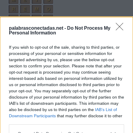
R
E
M
O
M
E
R
A
T
O
R
A
palabrasconectadas.net -
Do Not Process My
Personal Information
M
O
T
E
R
A
T
O
If you wish to opt-out of the sale, sharing to third parties, or
processing of your personal or sensitive information for
T
E
M
A
targeted advertising by us, please use the below opt-out
T
O
M
A
section to confirm your selection. Please note that after your
opt-out request is processed you may continue seeing
M
E
T
A
interest-based ads based on personal information utilized by
M
A
T
E
us or personal information disclosed to third parties prior to
your opt-out. You may separately opt-out of the further
R
E
T
O
disclosure of your personal information by third parties on the
R
A
M
O
IAB’s list of downstream participants. This information may
also be disclosed by us to third parties on the
IAB’s List of
M
E
R
O
Downstream Participants
that may further disclose it to other
third parties.
R
E
T
A
R
E
T
E