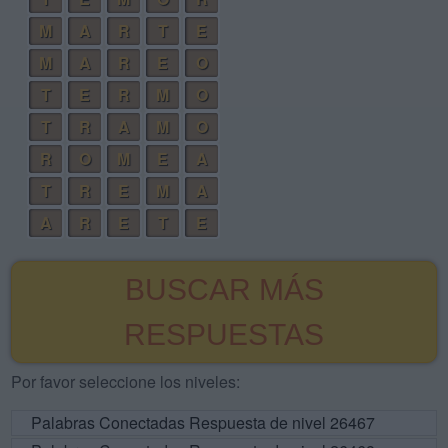
M
A
R
T
E
M
A
R
E
O
T
E
R
M
O
T
R
A
M
O
R
O
M
E
A
T
R
E
M
A
A
R
E
T
E
BUSCAR MÁS
RESPUESTAS
Por favor seleccione los niveles:
Palabras Conectadas Respuesta de nivel 26467