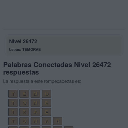
Nivel 26472
Letras: TEMORAE
Palabras Conectadas Nivel 26472
respuestas
La respuesta a este rompecabezas es:
T
E
M
O
T
O
M
E
T
R
A
E
T
O
M
A
R