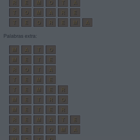
R
E
M
O
T
A
T
O
M
A
R
E
T
E
O
R
E
M
A
Palabras extra:
M
A
T
O
M
E
T
E
R
O
T
A
T
E
M
E
T
E
M
E
R
M
E
T
R
O
M
E
T
E
R
R
E
M
A
T
E
R
E
T
O
M
A
M
E
T
O