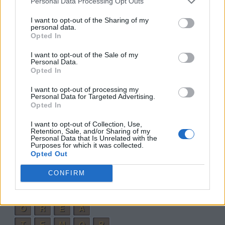
Personal Data Processing Opt Outs
R
O
T
E
I want to opt-out of the Sharing of my
personal data.
T
E
R
O
Opted In
T
R
E
O
I want to opt-out of the Sale of my
Personal Data.
M
A
R
O
Opted In
M
O
R
A
I want to opt-out of processing my
R
E
M
A
Personal Data for Targeted Advertising.
Opted In
O
T
R
A
I want to opt-out of Collection, Use,
A
R
M
E
Retention, Sale, and/or Sharing of my
Personal Data that Is Unrelated with the
A
M
O
R
Purposes for which it was collected.
Opted Out
A
R
T
E
CONFIRM
A
T
E
O
A
R
T
O
O
R
E
A
T
E
M
O
R