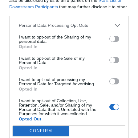
also be disclosed by us to third parties on the
IAB’s List of
Downstream Participants
that may further disclose it to other
P
U
J
A
N
T
E
third parties.
U
N
A
Personal Data Processing Opt Outs
U
N
E
I want to opt-out of the Sharing of my
A
U
N
personal data.
Opted In
P
U
N
A
T
E
N
A
I want to opt-out of the Sale of my
Personal Data.
T
U
N
A
Opted In
T
A
P
E
I want to opt-out of processing my
Personal Data for Targeted Advertising.
T
U
N
E
Opted In
A
T
E
N
I want to opt-out of Collection, Use,
Retention, Sale, and/or Sharing of my
A
N
T
E
Personal Data that Is Unrelated with the
Purposes for which it was collected.
U
N
T
A
Opted Out
CONFIRM