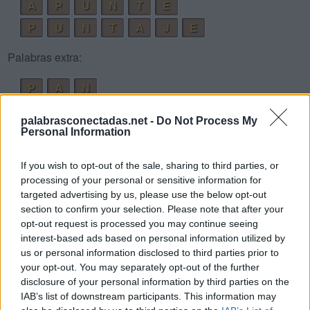
A
P
U
N
T
E
P
U
N
T
A
J
E
Palabras extra:
P
A
N
T
A
N
palabrasconectadas.net -
Do Not Process My
A
T
E
Personal Information
E
P
A
If you wish to opt-out of the sale, sharing to third parties, or
J
E
T
A
processing of your personal or sensitive information for
targeted advertising by us, please use the below opt-out
P
A
J
E
section to confirm your selection. Please note that after your
P
U
J
E
opt-out request is processed you may continue seeing
interest-based ads based on personal information utilized by
P
E
N
A
us or personal information disclosed to third parties prior to
T
E
J
A
your opt-out. You may separately opt-out of the further
disclosure of your personal information by third parties on the
J
U
N
T
A
IAB’s list of downstream participants. This information may
P
U
N
T
A