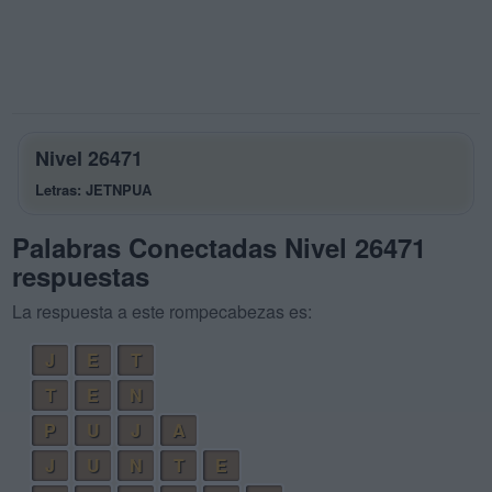
Nivel 26471
Letras: JETNPUA
Palabras Conectadas Nivel 26471
respuestas
La respuesta a este rompecabezas es:
J
E
T
T
E
N
P
U
J
A
J
U
N
T
E