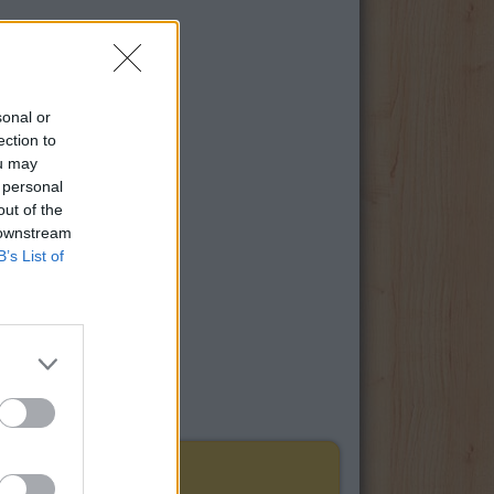
sonal or
ection to
ou may
 personal
out of the
 downstream
B’s List of