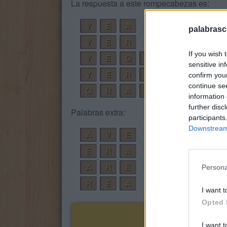
La respuesta a este rompecabezas es:
V
E
A
palabrasc
V
E
R
If you wish 
V
E
G
A
sensitive in
V
E
R
A
confirm you
continue se
G
R
A
V
E
information 
further disc
Palabras extra:
participants
Downstream 
A
V
E
E
R
A
A
R
E
Persona
R
E
A
I want t
Opted 
I want t