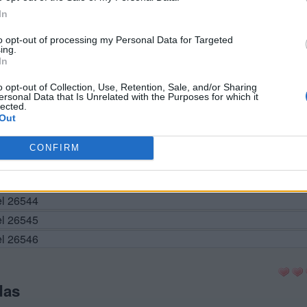
In
to opt-out of processing my Personal Data for Targeted
el 26536
ing.
In
el 26537
el 26538
o opt-out of Collection, Use, Retention, Sale, and/or Sharing
ersonal Data that Is Unrelated with the Purposes for which it
el 26539
lected.
Out
el 26540
vel 26541
CONFIRM
el 26542
el 26543
el 26544
el 26545
el 26546
das