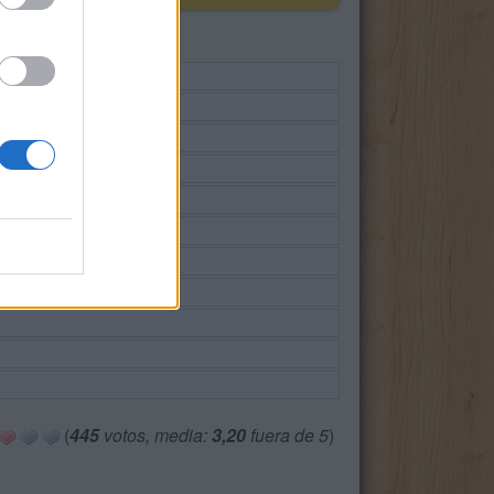
(
445
votos, media:
3,20
fuera de 5
)