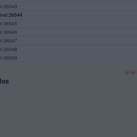
el 26543
vel 26544
el 26545
el 26546
el 26547
el 26548
el 26549
das