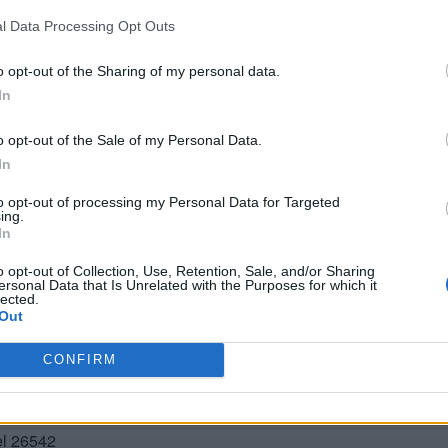
l Data Processing Opt Outs
o opt-out of the Sharing of my personal data.
In
o opt-out of the Sale of my Personal Data.
In
to opt-out of processing my Personal Data for Targeted
ing.
In
BUSCAR MÁS RESPUESTAS
o opt-out of Collection, Use, Retention, Sale, and/or Sharing
ersonal Data that Is Unrelated with the Purposes for which it
lected.
Out
el 26539
CONFIRM
el 26540
el 26541
el 26542