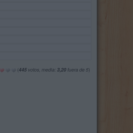
(
445
votos, media:
3,20
fuera de 5
)