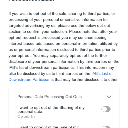
S
I
E
N
A
N
S
I
A
If you wish to opt-out of the sale, sharing to third parties, or
processing of your personal or sensitive information for
S
A
N
A
S
targeted advertising by us, please use the below opt-out
S
A
N
S
A
section to confirm your selection. Please note that after your
opt-out request is processed you may continue seeing
A
S
E
S
I
N
A
interest-based ads based on personal information utilized by
us or personal information disclosed to third parties prior to
Palabras extra:
your opt-out. You may separately opt-out of the further
disclosure of your personal information by third parties on the
S
A
N
A
IAB’s list of downstream participants. This information may
A
S
A
N
also be disclosed by us to third parties on the
IAB’s List of
Downstream Participants
that may further disclose it to other
A
S
E
S
third parties.
A
S
E
A
N
Personal Data Processing Opt Outs
A
S
E
A
S
I want to opt-out of the Sharing of my
N
A
S
A
personal data.
Opted In
S
I
S
A
A
S
E
N
I want to opt-out of the Sale of my