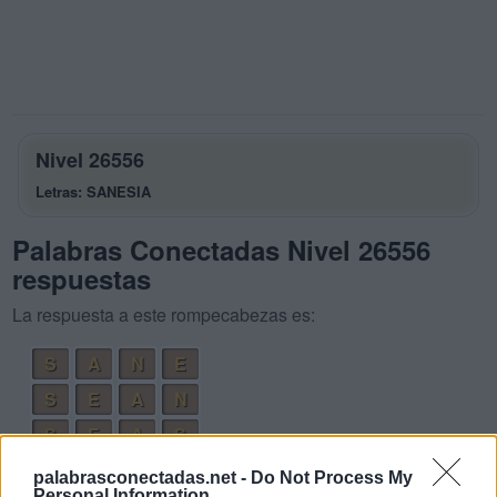
Nivel 26556
Letras: SANESIA
Palabras Conectadas Nivel 26556
respuestas
La respuesta a este rompecabezas es:
S
A
N
E
S
E
A
N
S
E
A
S
S
E
I
S
palabrasconectadas.net -
Do Not Process My
Personal Information