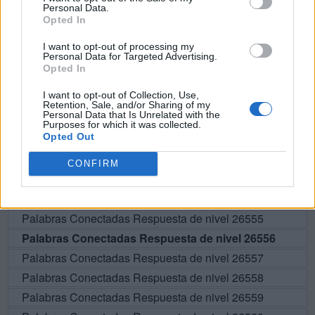
Personal Data.
Opted In
BUSCAR MÁS
I want to opt-out of processing my
Personal Data for Targeted Advertising.
Opted In
RESPUESTAS
I want to opt-out of Collection, Use,
Retention, Sale, and/or Sharing of my
Por favor seleccione los niveles:
Personal Data that Is Unrelated with the
Purposes for which it was collected.
Opted Out
Palabras Conectadas Respuesta de nivel 26551
Palabras Conectadas Respuesta de nivel 26552
CONFIRM
Palabras Conectadas Respuesta de nivel 26553
Palabras Conectadas Respuesta de nivel 26554
Palabras Conectadas Respuesta de nivel 26555
Palabras Conectadas Respuesta de nivel 26556
Palabras Conectadas Respuesta de nivel 26557
Palabras Conectadas Respuesta de nivel 26558
Palabras Conectadas Respuesta de nivel 26559