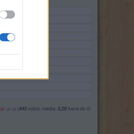
(
445
votos, media:
3,20
fuera de 5
)