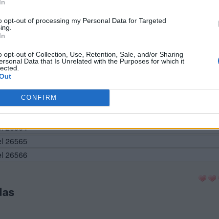
In
el 26556
to opt-out of processing my Personal Data for Targeted
ing.
el 26557
In
el 26558
o opt-out of Collection, Use, Retention, Sale, and/or Sharing
el 26559
ersonal Data that Is Unrelated with the Purposes for which it
lected.
el 26560
Out
vel 26561
CONFIRM
el 26562
el 26563
el 26564
el 26565
el 26566
das