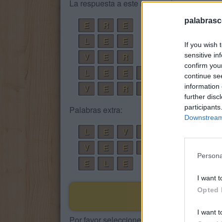
La respuesta a este rompecabezas es:
palabrasc
E
R
E
L
E
E
If you wish 
sensitive in
V
E
R
confirm you
L
E
E
R
continue se
information 
V
E
R
L
E
further disc
participants
Palabras extra:
Downstream 
L
E
V
E
V
E
E
R
Persona
E
L
E
I want t
Opted 
I want t
Por favor seleccione los niveles: