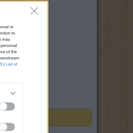
sonal or
ection to
ou may
 personal
out of the
 downstream
B’s List of