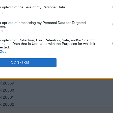
o opt-out of the Sale of my Personal Data.
BUSCAR MÁS RESPUESTAS
In
to opt-out of processing my Personal Data for Targeted
ing.
In
el 26552
el 26553
o opt-out of Collection, Use, Retention, Sale, and/or Sharing
ersonal Data that Is Unrelated with the Purposes for which it
el 26554
lected.
Out
el 26555
el 26556
CONFIRM
vel 26557
el 26558
el 26559
el 26560
el 26561
el 26562