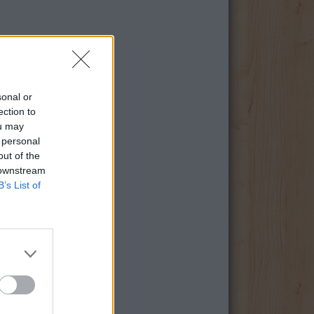
sonal or
ection to
ou may
 personal
out of the
 downstream
B’s List of