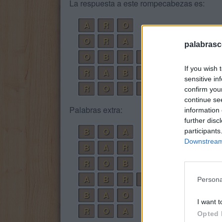
La respuesta a este rompecabezas es:
A
R
O
O
R
A
palabrasc
O
B
R
A
If you wish 
R
A
B
O
sensitive in
R
O
B
A
confirm you
continue se
Palabras extra:
information 
further disc
B
O
A
participants
Downstream 
B
A
R
R
O
B
A
B
R
O
Persona
B
A
O
I want t
R
O
A
Opted 