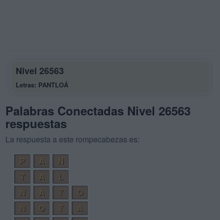
Nivel 26563
Letras: PANTLOÁ
Palabras Conectadas Nivel 26563
respuestas
La respuesta a este rompecabezas es:
P
A
N
T
A
L
N
A
T
O
N
O
T
A