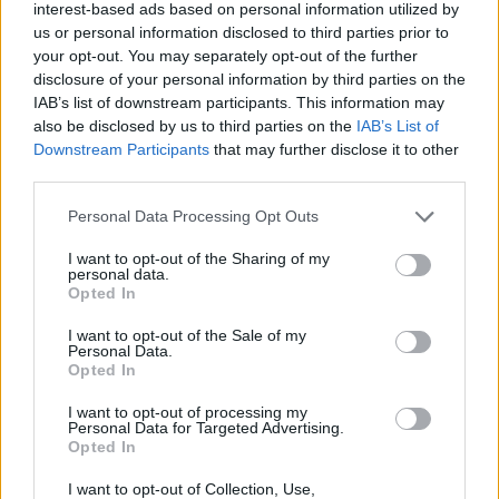
interest-based ads based on personal information utilized by
T
O
N
A
L
us or personal information disclosed to third parties prior to
your opt-out. You may separately opt-out of the further
N
O
P
A
L
disclosure of your personal information by third parties on the
O
P
T
A
N
IAB’s list of downstream participants. This information may
also be disclosed by us to third parties on the
IAB’s List of
T
O
P
A
N
Downstream Participants
that may further disclose it to other
third parties.
T
A
N
O
O
P
T
A
Personal Data Processing Opt Outs
T
O
P
A
I want to opt-out of the Sharing of my
personal data.
L
O
T
A
Opted In
T
A
L
O
I want to opt-out of the Sale of my
Personal Data.
L
A
T
O
Opted In
T
O
L
A
I want to opt-out of processing my
T
O
N
A
Personal Data for Targeted Advertising.
Opted In
A
T
O
I want to opt-out of Collection, Use,
N
A
O