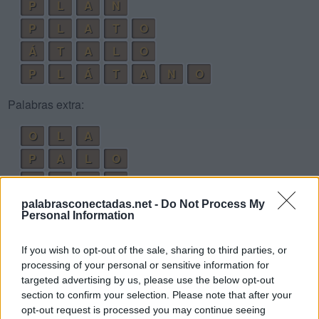
P
L
A
N
P
L
A
T
O
Á
T
A
L
O
P
L
Á
T
A
N
O
Palabras extra:
O
L
A
P
A
L
O
P
A
T
O
L
O
N
A
palabrasconectadas.net -
Do Not Process My
Personal Information
A
L
T
O
A
P
T
O
If you wish to opt-out of the sale, sharing to third parties, or
processing of your personal or sensitive information for
P
L
A
N
O
targeted advertising by us, please use the below opt-out
P
A
T
Á
N
section to confirm your selection. Please note that after your
opt-out request is processed you may continue seeing
P
O
N
L
A