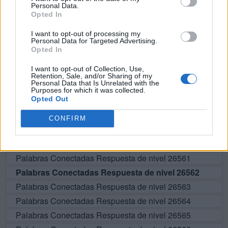
Personal Data.
Opted In
BUSCAR MÁS
I want to opt-out of processing my
Personal Data for Targeted Advertising.
Opted In
RESPUESTAS
I want to opt-out of Collection, Use,
Retention, Sale, and/or Sharing of my
Por favor seleccione los niveles:
Personal Data that Is Unrelated with the
Purposes for which it was collected.
Opted Out
Palabras Conectadas Respuesta de nivel 26557
Palabras Conectadas Respuesta de nivel 26558
CONFIRM
Palabras Conectadas Respuesta de nivel 26559
Palabras Conectadas Respuesta de nivel 26560
Palabras Conectadas Respuesta de nivel 26561
Palabras Conectadas Respuesta de nivel 26562
Palabras Conectadas Respuesta de nivel 26563
Palabras Conectadas Respuesta de nivel 26564
Palabras Conectadas Respuesta de nivel 26565