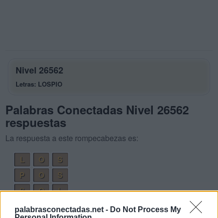
Nivel 26562
Letras: LOSPIO
Palabras Conectadas Nivel 26562
respuestas
La respuesta a este rompecabezas es:
L
O
S
P
O
S
S
O
L
P
I
S
O
palabrasconectadas.net -
Do Not Process My
Personal Information