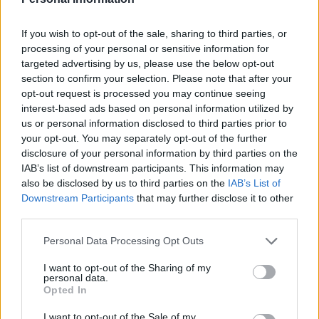
S
O
L
O
S
O
P
L
O
If you wish to opt-out of the sale, sharing to third parties, or
processing of your personal or sensitive information for
P
I
L
O
S
O
targeted advertising by us, please use the below opt-out
section to confirm your selection. Please note that after your
Palabras extra:
opt-out request is processed you may continue seeing
interest-based ads based on personal information utilized by
O
S
O
us or personal information disclosed to third parties prior to
L
I
S
O
your opt-out. You may separately opt-out of the further
disclosure of your personal information by third parties on the
P
O
L
O
IAB’s list of downstream participants. This information may
P
O
L
I
also be disclosed by us to third parties on the
IAB’s List of
Downstream Participants
that may further disclose it to other
O
P
I
O
third parties.
P
O
L
I
S
Personal Data Processing Opt Outs
P
O
L
I
O
I want to opt-out of the Sharing of my
S
O
L
I
O
personal data.
Opted In
L
O
O
P
I
S
I want to opt-out of the Sale of my