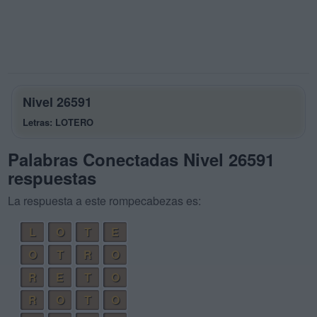
Nivel 26591
Letras: LOTERO
Palabras Conectadas Nivel 26591
respuestas
La respuesta a este rompecabezas es:
L
O
T
E
O
T
R
O
R
E
T
O
R
O
T
O