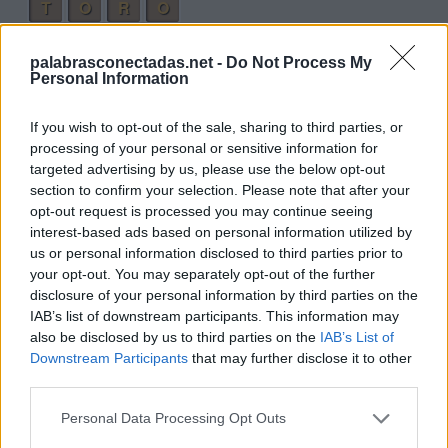
T
O
R
O
T
O
R
E
O
palabrasconectadas.net -
Do Not Process My
T
O
L
E
R
O
Personal Information
Palabras extra:
If you wish to opt-out of the sale, sharing to third parties, or
processing of your personal or sensitive information for
L
O
T
O
targeted advertising by us, please use the below opt-out
L
O
R
O
section to confirm your selection. Please note that after your
opt-out request is processed you may continue seeing
O
T
E
R
O
interest-based ads based on personal information utilized by
O
L
E
R
us or personal information disclosed to third parties prior to
your opt-out. You may separately opt-out of the further
O
L
O
R
disclosure of your personal information by third parties on the
L
O
T
E
O
IAB’s list of downstream participants. This information may
also be disclosed by us to third parties on the
IAB’s List of
O
R
E
O
Downstream Participants
that may further disclose it to other
third parties.
R
O
L
E
O
L
E
O
Personal Data Processing Opt Outs
R
O
E
L