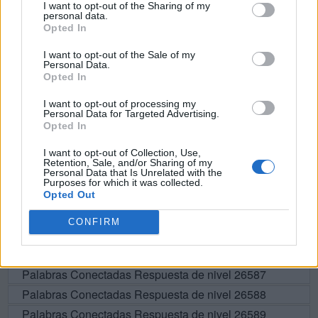
I want to opt-out of the Sharing of my
personal data.
R
O
T
E
Opted In
T
E
R
O
I want to opt-out of the Sale of my
Personal Data.
O
T
E
O
Opted In
T
R
E
O
I want to opt-out of processing my
R
O
L
O
Personal Data for Targeted Advertising.
Opted In
I want to opt-out of Collection, Use,
BUSCAR MÁS
Retention, Sale, and/or Sharing of my
Personal Data that Is Unrelated with the
Purposes for which it was collected.
RESPUESTAS
Opted Out
CONFIRM
Por favor seleccione los niveles:
Palabras Conectadas Respuesta de nivel 26586
Palabras Conectadas Respuesta de nivel 26587
Palabras Conectadas Respuesta de nivel 26588
Palabras Conectadas Respuesta de nivel 26589