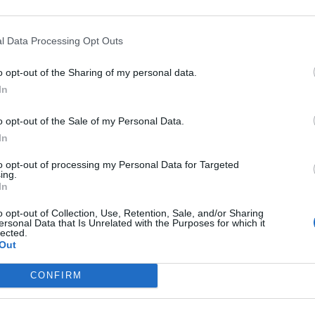
l Data Processing Opt Outs
o opt-out of the Sharing of my personal data.
In
o opt-out of the Sale of my Personal Data.
In
to opt-out of processing my Personal Data for Targeted
ing.
In
o opt-out of Collection, Use, Retention, Sale, and/or Sharing
ersonal Data that Is Unrelated with the Purposes for which it
BUSCAR MÁS RESPUESTAS
lected.
Out
CONFIRM
el 26583