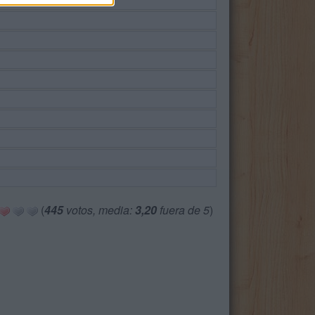
(
445
votos, media:
3,20
fuera de 5
)