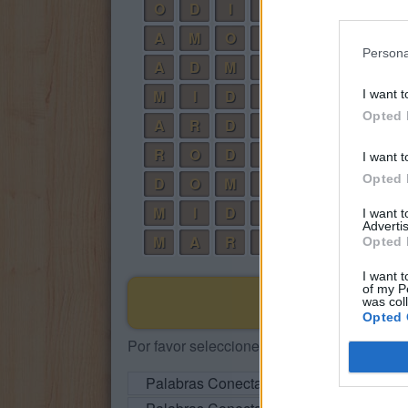
O
D
I
A
A
M
O
R
Persona
A
D
M
I
R
O
M
I
D
O
I want t
Opted 
A
R
D
O
R
O
D
A
I want t
Opted 
D
O
M
A
M
I
D
A
I want 
Advertis
M
A
R
O
Opted 
I want t
of my P
was col
Opted 
Por favor seleccione los niveles:
Palabras Conectadas Respuesta de niv