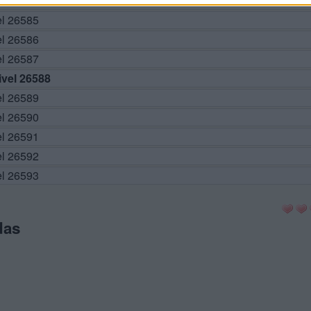
el 26584
el 26585
el 26586
el 26587
vel 26588
el 26589
el 26590
el 26591
el 26592
el 26593
das