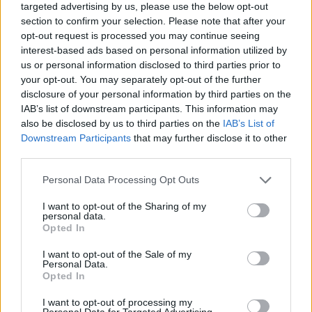
S
U
M
O
targeted advertising by us, please use the below opt-out
section to confirm your selection. Please note that after your
U
N
I
M
O
S
opt-out request is processed you may continue seeing
interest-based ads based on personal information utilized by
Palabras extra:
us or personal information disclosed to third parties prior to
your opt-out. You may separately opt-out of the further
N
O
S
disclosure of your personal information by third parties on the
U
S
O
IAB’s list of downstream participants. This information may
also be disclosed by us to third parties on the
IAB’s List of
S
I
N
O
Downstream Participants
that may further disclose it to other
third parties.
I
N
S
U
M
O
M
I
S
Personal Data Processing Opt Outs
M
U
S
I want to opt-out of the Sharing of my
personal data.
Opted In
BUSCAR MÁS
I want to opt-out of the Sale of my
Personal Data.
RESPUESTAS
Opted In
I want to opt-out of processing my
Por favor seleccione los niveles:
Personal Data for Targeted Advertising.