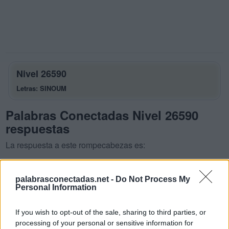
Nivel 26590
Letras: SINOUM
Palabras Conectadas Nivel 26590
respuestas
La respuesta a este rompecabezas es:
S
I
N
palabrasconectadas.net -
Do Not Process My
S
O
N
Personal Information
U
N
O
If you wish to opt-out of the sale, sharing to third parties, or
M
I
N
O
processing of your personal or sensitive information for