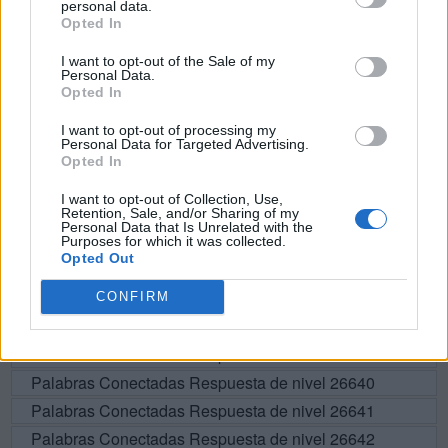
personal data.
Opted In
L
O
A
D
L
O
L
A
I want to opt-out of the Sale of my
Personal Data.
A
L
I
Opted In
L
O
A
I want to opt-out of processing my
Personal Data for Targeted Advertising.
Opted In
BUSCAR MÁS
I want to opt-out of Collection, Use,
Retention, Sale, and/or Sharing of my
Personal Data that Is Unrelated with the
RESPUESTAS
Purposes for which it was collected.
Opted Out
Por favor seleccione los niveles:
CONFIRM
Palabras Conectadas Respuesta de nivel 26638
Palabras Conectadas Respuesta de nivel 26639
Palabras Conectadas Respuesta de nivel 26640
Palabras Conectadas Respuesta de nivel 26641
Palabras Conectadas Respuesta de nivel 26642