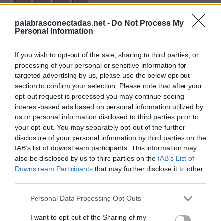
L
I
L
A
A
L
F
I
L
palabrasconectadas.net -
Do Not Process My
Personal Information
F
A
L
L
O
F
A
L
L
I
D
O
If you wish to opt-out of the sale, sharing to third parties, or
processing of your personal or sensitive information for
Palabras extra:
targeted advertising by us, please use the below opt-out
section to confirm your selection. Please note that after your
I
D
O
opt-out request is processed you may continue seeing
interest-based ads based on personal information utilized by
O
D
A
us or personal information disclosed to third parties prior to
I
D
A
your opt-out. You may separately opt-out of the further
disclosure of your personal information by third parties on the
D
I
L
O
IAB’s list of downstream participants. This information may
O
D
I
A
also be disclosed by us to third parties on the
IAB’s List of
Downstream Participants
that may further disclose it to other
O
L
L
A
third parties.
F
I
D
O
Personal Data Processing Opt Outs
F
A
D
O
I want to opt-out of the Sharing of my
D
I
A
L