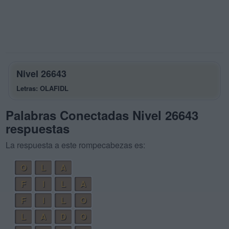
Nivel 26643
Letras: OLAFIDL
Palabras Conectadas Nivel 26643
respuestas
La respuesta a este rompecabezas es:
O
L
A
F
I
L
A
F
I
L
O
L
A
D
O