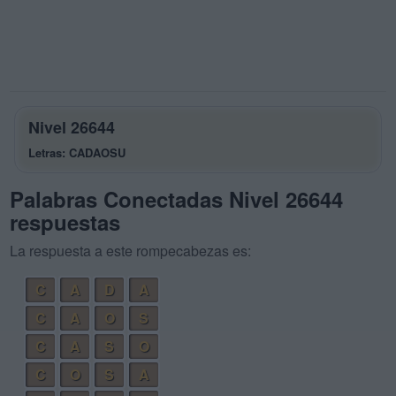
Nivel 26644
Letras: CADAOSU
Palabras Conectadas Nivel 26644
respuestas
La respuesta a este rompecabezas es:
C
A
D
A
C
A
O
S
C
A
S
O
C
O
S
A