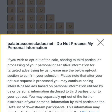
S
A
C
A
S
A
C
O
S
A
C
A
D
A
C
U
S
A
D
O
C
A
U
S
A
D
O
palabrasconectadas.net -
Do Not Process My
Palabras extra:
Personal Information
S
O
D
A
If you wish to opt-out of the sale, sharing to third parties, or
C
A
S
A
processing of your personal or sensitive information for
targeted advertising by us, please use the below opt-out
A
S
C
O
section to confirm your selection. Please note that after your
C
A
U
S
O
opt-out request is processed you may continue seeing
interest-based ads based on personal information utilized by
C
A
U
S
A
us or personal information disclosed to third parties prior to
A
C
U
S
A
your opt-out. You may separately opt-out of the further
disclosure of your personal information by third parties on the
A
C
O
S
A
IAB’s list of downstream participants. This information may
A
C
A
S
O