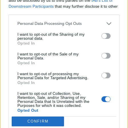
also be disclosed by us to third parties on the
IAB’s List of
Downstream Participants
that may further disclose it to other
U
S
A
D
O
third parties.
A
S
A
D
O
Personal Data Processing Opt Outs
A
C
U
S
O
I want to opt-out of the Sharing of my
A
C
U
D
A
personal data.
Opted In
A
D
O
S
A
C
U
A
D
O
I want to opt-out of the Sale of my
Personal Data.
S
U
D
A
Opted In
U
S
A
D
I want to opt-out of processing my
Personal Data for Targeted Advertising.
S
U
D
O
Opted In
C
O
D
A
I want to opt-out of Collection, Use,
Retention, Sale, and/or Sharing of my
S
O
C
A
Personal Data that Is Unrelated with the
Purposes for which it was collected.
A
S
A
D
Opted Out
CONFIRM