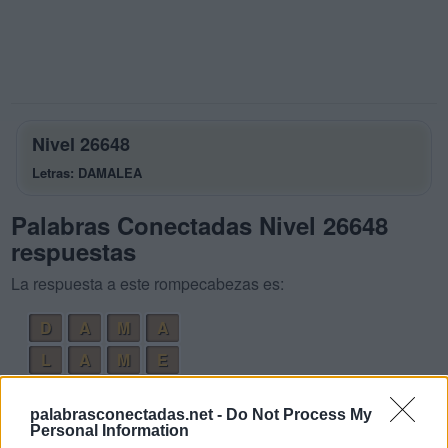
Nivel 26648
Letras: DAMALEA
Palabras Conectadas Nivel 26648
respuestas
La respuesta a este rompecabezas es:
D
A
M
A
L
A
M
E
L
E
M
A
palabrasconectadas.net -
Do Not Process My
M
A
L
A
Personal Information