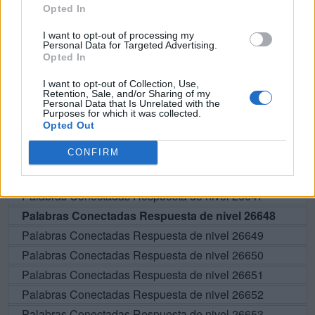
Opted In
BUSCAR MÁS
I want to opt-out of processing my
Personal Data for Targeted Advertising.
RESPUESTAS
Opted In
I want to opt-out of Collection, Use,
Por favor seleccione los niveles:
Retention, Sale, and/or Sharing of my
Personal Data that Is Unrelated with the
Purposes for which it was collected.
Palabras Conectadas Respuesta de nivel 26643
Opted Out
Palabras Conectadas Respuesta de nivel 26644
CONFIRM
Palabras Conectadas Respuesta de nivel 26645
Palabras Conectadas Respuesta de nivel 26646
Palabras Conectadas Respuesta de nivel 26647
Palabras Conectadas Respuesta de nivel 26648
Palabras Conectadas Respuesta de nivel 26649
Palabras Conectadas Respuesta de nivel 26650
Palabras Conectadas Respuesta de nivel 26651
Palabras Conectadas Respuesta de nivel 26652
Palabras Conectadas Respuesta de nivel 26653