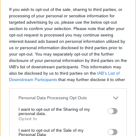
A
L
D
E
A
If you wish to opt-out of the sale, sharing to third parties, or
A
M
A
D
A
processing of your personal or sensitive information for
A
L
A
M
E
D
A
targeted advertising by us, please use the below opt-out
section to confirm your selection. Please note that after your
Palabras extra:
opt-out request is processed you may continue seeing
interest-based ads based on personal information utilized by
L
A
M
A
us or personal information disclosed to third parties prior to
your opt-out. You may separately opt-out of the further
A
L
M
A
disclosure of your personal information by third parties on the
A
D
A
M
A
IAB’s list of downstream participants. This information may
also be disclosed by us to third parties on the
IAB’s List of
A
L
A
D
A
Downstream Participants
that may further disclose it to other
third parties.
D
A
M
E
D
A
L
E
Personal Data Processing Opt Outs
M
E
L
A
I want to opt-out of the Sharing of my
personal data.
L
A
D
A
Opted In
A
L
E
A
I want to opt-out of the Sale of my
Personal Data.