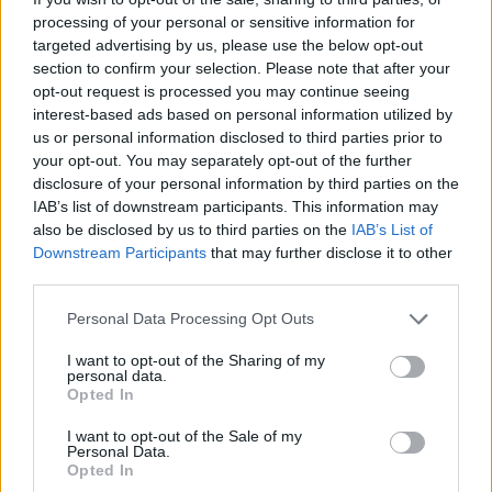
processing of your personal or sensitive information for
A
R
T
E
targeted advertising by us, please use the below opt-out
E
N
T
R
A
section to confirm your selection. Please note that after your
opt-out request is processed you may continue seeing
U
L
T
R
A
interest-based ads based on personal information utilized by
L
E
N
T
A
us or personal information disclosed to third parties prior to
your opt-out. You may separately opt-out of the further
L
U
N
A
R
disclosure of your personal information by third parties on the
N
U
E
R
A
IAB’s list of downstream participants. This information may
also be disclosed by us to third parties on the
IAB’s List of
T
E
L
A
R
Downstream Participants
that may further disclose it to other
third parties.
A
R
L
E
N
A
N
U
L
E
Personal Data Processing Opt Outs
N
U
T
R
E
I want to opt-out of the Sharing of my
personal data.
T
E
R
N
A
Opted In
U
N
T
A
R
I want to opt-out of the Sale of my
Personal Data.
T
U
N
A
L
Opted In
L
E
A
N