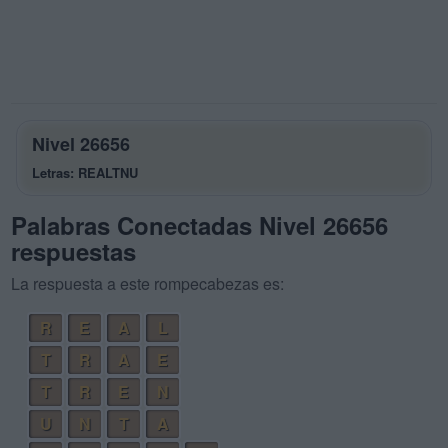
Nivel 26656
Letras: REALTNU
Palabras Conectadas Nivel 26656
respuestas
La respuesta a este rompecabezas es:
R
E
A
L
T
R
A
E
T
R
E
N
U
N
T
A