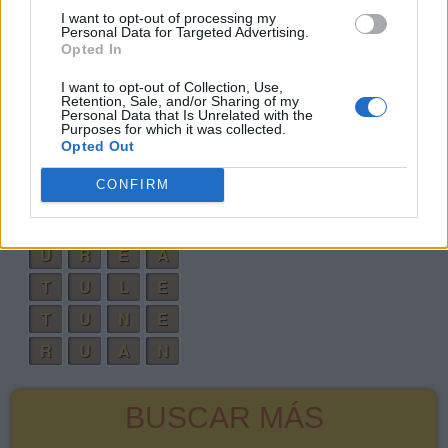
I want to opt-out of processing my
A
T
E
N
Personal Data for Targeted Advertising.
Opted In
T
U
L
A
I want to opt-out of Collection, Use,
R
U
N
A
Retention, Sale, and/or Sharing of my
Personal Data that Is Unrelated with the
T
E
N
A
Purposes for which it was collected.
Opted Out
R
U
L
E
CONFIRM
R
E
T
A
T
A
L
E
U
R
E
A
T
U
L
E
T
U
N
E
R
U
A
N
BUSCAR MÁS