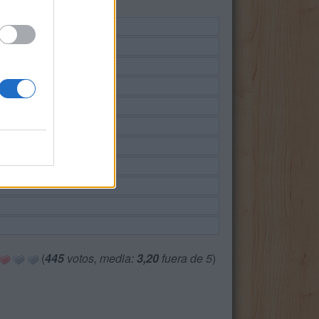
(
445
votos, media:
3,20
fuera de 5
)