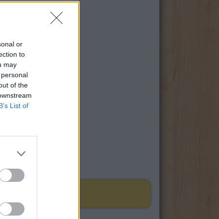
sonal or
ection to
ou may
 personal
out of the
 downstream
B’s List of