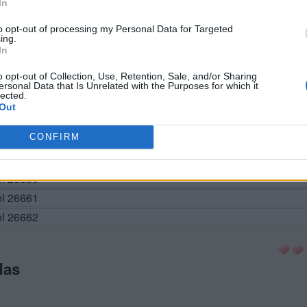
In
el 26652
to opt-out of processing my Personal Data for Targeted
ing.
el 26653
In
el 26654
o opt-out of Collection, Use, Retention, Sale, and/or Sharing
el 26655
ersonal Data that Is Unrelated with the Purposes for which it
lected.
el 26656
Out
vel 26657
CONFIRM
el 26658
el 26659
el 26660
el 26661
el 26662
das