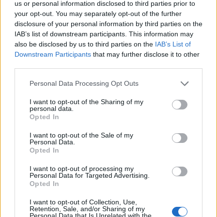
Y
E
S
O
us or personal information disclosed to third parties prior to
your opt-out. You may separately opt-out of the further
Palabras extra:
disclosure of your personal information by third parties on the
IAB’s list of downstream participants. This information may
also be disclosed by us to third parties on the
IAB’s List of
S
O
Y
Downstream Participants
that may further disclose it to other
third parties.
BUSCAR MÁS
Personal Data Processing Opt Outs
RESPUESTAS
I want to opt-out of the Sharing of my
personal data.
Opted In
Por favor seleccione los niveles:
I want to opt-out of the Sale of my
Palabras Conectadas Respuesta de nivel 26648
Personal Data.
Opted In
Palabras Conectadas Respuesta de nivel 26649
Palabras Conectadas Respuesta de nivel 26650
I want to opt-out of processing my
Personal Data for Targeted Advertising.
Palabras Conectadas Respuesta de nivel 26651
Opted In
Palabras Conectadas Respuesta de nivel 26652
I want to opt-out of Collection, Use,
Retention, Sale, and/or Sharing of my
Palabras Conectadas Respuesta de nivel 26653
Personal Data that Is Unrelated with the