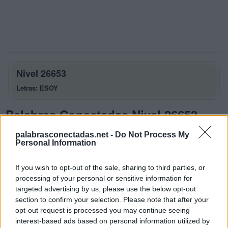
Nivel 26653
Letras: ESOY
Palabras Conectadas Nivel 26653
respuestas
palabrasconectadas.net -
Do Not Process My
Personal Information
La respuesta a este rompecabezas es:
E
S
O
If you wish to opt-out of the sale, sharing to third parties, or
processing of your personal or sensitive information for
O
S
E
targeted advertising by us, please use the below opt-out
O
Y
E
section to confirm your selection. Please note that after your
opt-out request is processed you may continue seeing
O
Y
E
S
interest-based ads based on personal information utilized by