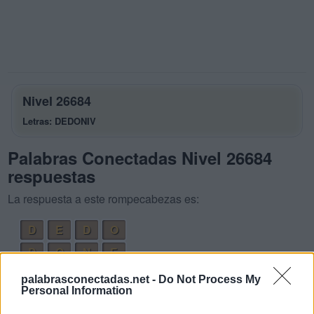
Nivel 26684
Letras: DEDONIV
Palabras Conectadas Nivel 26684
respuestas
La respuesta a este rompecabezas es:
D
E
D
O
D
O
N
E
N
I
D
O
palabrasconectadas.net -
Do Not Process My
Personal Information
O
D
I
E