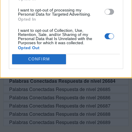
BUSCAR MÁS
I want to opt-out of processing my
RESPUESTAS
Personal Data for Targeted Advertising.
Opted In
Por favor seleccione los niveles:
I want to opt-out of Collection, Use,
Retention, Sale, and/or Sharing of my
Personal Data that Is Unrelated with the
Palabras Conectadas Respuesta de nivel 26679
Purposes for which it was collected.
Palabras Conectadas Respuesta de nivel 26680
Opted Out
Palabras Conectadas Respuesta de nivel 26681
CONFIRM
Palabras Conectadas Respuesta de nivel 26682
Palabras Conectadas Respuesta de nivel 26683
Palabras Conectadas Respuesta de nivel 26684
Palabras Conectadas Respuesta de nivel 26685
Palabras Conectadas Respuesta de nivel 26686
Palabras Conectadas Respuesta de nivel 26687
Palabras Conectadas Respuesta de nivel 26688
Palabras Conectadas Respuesta de nivel 26689