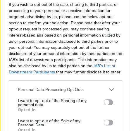
V
I
N
O
If you wish to opt-out of the sale, sharing to third parties, or
processing of your personal or sensitive information for
D
O
N
D
E
targeted advertising by us, please use the below opt-out
V
E
N
D
O
section to confirm your selection. Please note that after your
opt-out request is processed you may continue seeing
V
I
D
E
O
interest-based ads based on personal information utilized by
V
E
N
D
I
D
O
us or personal information disclosed to third parties prior to
your opt-out. You may separately opt-out of the further
Palabras extra:
disclosure of your personal information by third parties on the
IAB’s list of downstream participants. This information may
O
D
I
E
N
also be disclosed by us to third parties on the
IAB’s List of
Downstream Participants
that may further disclose it to other
V
E
N
I
D
third parties.
V
I
N
E
Personal Data Processing Opt Outs
D
I
N
O
I want to opt-out of the Sharing of my
I
N
D
O
personal data.
Opted In
D
I
V
O
I want to opt-out of the Sale of my
Personal Data.
Opted In