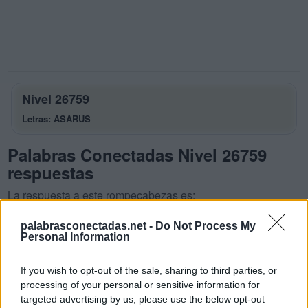
Nivel 26759
Letras: ASARUS
Palabras Conectadas Nivel 26759
respuestas
La respuesta a este rompecabezas es:
A
S
A
R
palabrasconectadas.net -
Do Not Process My
Personal Information
A
U
R
A
R
U
S
A
If you wish to opt-out of the sale, sharing to third parties, or
processing of your personal or sensitive information for
U
S
A
R
targeted advertising by us, please use the below opt-out