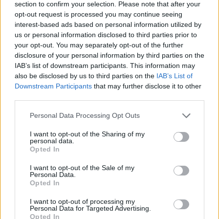
U
S
A
S
section to confirm your selection. Please note that after your
opt-out request is processed you may continue seeing
U
S
A
R
A
interest-based ads based on personal information utilized by
U
S
A
R
A
S
us or personal information disclosed to third parties prior to
your opt-out. You may separately opt-out of the further
Palabras extra:
disclosure of your personal information by third parties on the
IAB’s list of downstream participants. This information may
also be disclosed by us to third parties on the
IAB’s List of
A
R
A
S
Downstream Participants
that may further disclose it to other
A
S
U
R
A
S
third parties.
A
S
U
R
A
Personal Data Processing Opt Outs
I want to opt-out of the Sharing of my
BUSCAR MÁS
personal data.
Opted In
RESPUESTAS
I want to opt-out of the Sale of my
Personal Data.
Opted In
Por favor seleccione los niveles:
I want to opt-out of processing my
Palabras Conectadas Respuesta de nivel 26754
Personal Data for Targeted Advertising.
Opted In