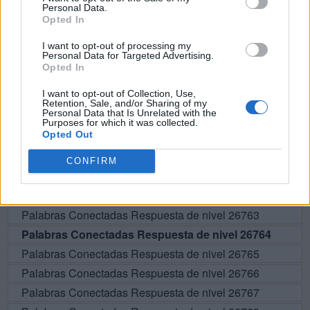
Personal Data.
Opted In
BUSCAR MÁS
I want to opt-out of processing my
Personal Data for Targeted Advertising.
Opted In
RESPUESTAS
I want to opt-out of Collection, Use,
Retention, Sale, and/or Sharing of my
Por favor seleccione los niveles:
Personal Data that Is Unrelated with the
Purposes for which it was collected.
Opted Out
Palabras Conectadas Respuesta de nivel 26759
Palabras Conectadas Respuesta de nivel 26760
CONFIRM
Palabras Conectadas Respuesta de nivel 26761
Palabras Conectadas Respuesta de nivel 26762
Palabras Conectadas Respuesta de nivel 26763
Palabras Conectadas Respuesta de nivel 26764
Palabras Conectadas Respuesta de nivel 26765
Palabras Conectadas Respuesta de nivel 26766
Palabras Conectadas Respuesta de nivel 26767