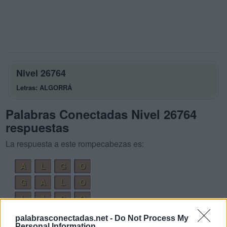
Nivel 26764
Letras: ALGORRÁ
Palabras Conectadas Nivel 26764
respuestas
La respuesta a este rompecabezas es:
A
L
G
O
G
A
L
O
L
A
G
O
O
R
A
L
palabrasconectadas.net -
Do Not Process My
Personal Information