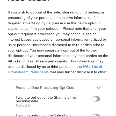
O
R
A
R
R
A
R
O
If you wish to opt-out of the sale, sharing to third parties, or
processing of your personal or sensitive information for
L
A
R
G
O
targeted advertising by us, please use the below opt-out
L
O
G
R
A
section to confirm your selection. Please note that after your
opt-out request is processed you may continue seeing
L
O
G
R
A
R
Á
interest-based ads based on personal information utilized by
us or personal information disclosed to third parties prior to
Palabras extra:
your opt-out. You may separately opt-out of the further
disclosure of your personal information by third parties on the
R
O
G
A
R
IAB’s list of downstream participants. This information may
G
O
R
R
A
also be disclosed by us to third parties on the
IAB’s List of
Downstream Participants
that may further disclose it to other
Á
G
O
R
A
third parties.
G
A
R
R
O
Personal Data Processing Opt Outs
A
G
R
O
I want to opt-out of the Sharing of my
O
R
L
A
personal data.
Opted In
G
R
A
O
G
O
L
A
I want to opt-out of the Sale of my