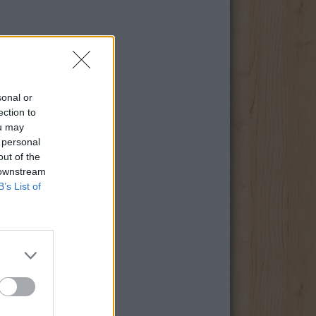
sonal or
ection to
ou may
 personal
out of the
 downstream
B’s List of