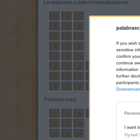
La respuesta a este rompecabezas es:
D
E
L
E
R
E
palabrasc
L
E
E
If you wish 
P
I
E
sensitive in
R
E
D
confirm you
continue se
P
E
D
I
R
information 
P
I
E
R
D
E
further disc
participants
P
E
D
I
R
L
E
Downstream 
Palabras extra:
L
I
E
D
E
R
Persona
E
L
E
I want t
L
E
D
Opted 