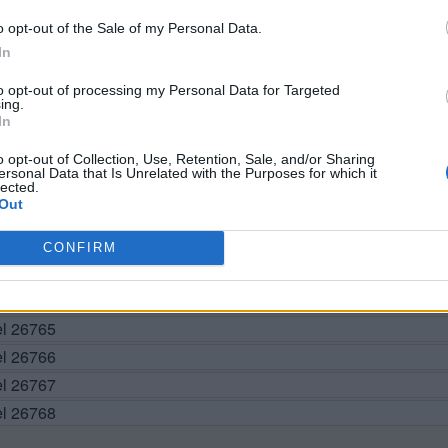
o opt-out of the Sale of my Personal Data.
BUSCAR MÁS RESPUESTAS
In
to opt-out of processing my Personal Data for Targeted
ing.
In
el 26758
el 26759
o opt-out of Collection, Use, Retention, Sale, and/or Sharing
ersonal Data that Is Unrelated with the Purposes for which it
el 26760
lected.
Out
el 26761
el 26762
CONFIRM
vel 26763
el 26764
el 26765
el 26766
el 26767
el 26768