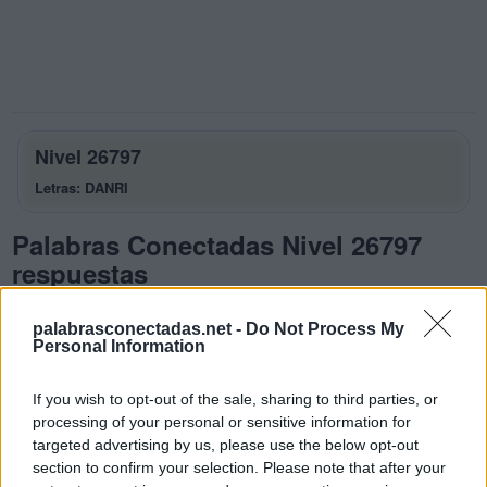
Nivel 26797
Letras: DANRI
Palabras Conectadas Nivel 26797
respuestas
La respuesta a este rompecabezas es:
palabrasconectadas.net -
Do Not Process My
Personal Information
D
A
N
D
A
R
If you wish to opt-out of the sale, sharing to third parties, or
processing of your personal or sensitive information for
I
D
A
targeted advertising by us, please use the below opt-out
I
R
A
section to confirm your selection. Please note that after your