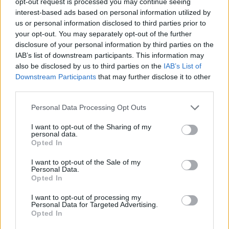
opt-out request is processed you may continue seeing
R
I
N
D
A
interest-based ads based on personal information utilized by
us or personal information disclosed to third parties prior to
Palabras extra:
your opt-out. You may separately opt-out of the further
disclosure of your personal information by third parties on the
A
D
N
IAB’s list of downstream participants. This information may
N
A
D
I
R
also be disclosed by us to third parties on the
IAB’s List of
Downstream Participants
that may further disclose it to other
D
I
N
A
R
third parties.
R
I
A
Personal Data Processing Opt Outs
I want to opt-out of the Sharing of my
BUSCAR MÁS
personal data.
Opted In
RESPUESTAS
I want to opt-out of the Sale of my
Personal Data.
Por favor seleccione los niveles:
Opted In
I want to opt-out of processing my
Palabras Conectadas Respuesta de nivel 26792
Personal Data for Targeted Advertising.
Palabras Conectadas Respuesta de nivel 26793
Opted In
Palabras Conectadas Respuesta de nivel 26794