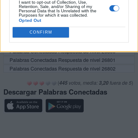
I want to opt-out of Collection, Use,
Retention, Sale, and/or Sharing of my
Palabras Conectadas Respuesta de nivel 26795
Personal Data that Is Unrelated with the
Purposes for which it was collected.
Palabras Conectadas Respuesta de nivel 26796
Opted Out
Palabras Conectadas Respuesta de nivel 26797
CONFIRM
Palabras Conectadas Respuesta de nivel 26798
Palabras Conectadas Respuesta de nivel 26799
Palabras Conectadas Respuesta de nivel 26800
Palabras Conectadas Respuesta de nivel 26801
Palabras Conectadas Respuesta de nivel 26802
(
445
votos, media:
3,20
fuera de 5
)
Descargar Palabras Conectadas