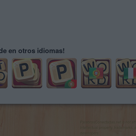
e en otros idiomas!
PalabrasConectadas.net is not affil
intellectual property, trademarks, 
developers.