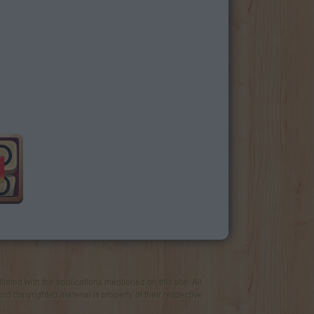
iated with the applications mentioned on this site. All
and copyrighted material is property of their respective