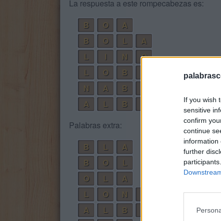
La respuesta a este rompecabezas es:
B
O
A
B
O
L
A
L
I
N
O
L
O
B
A
palabrasc
N
A
B
O
If you wish 
A
L
B
I
N
O
sensitive in
confirm you
Palabras extra:
continue se
information 
B
L
A
further disc
B
O
L
participants
Downstream 
O
L
A
L
O
N
A
A
L
B
O
Persona