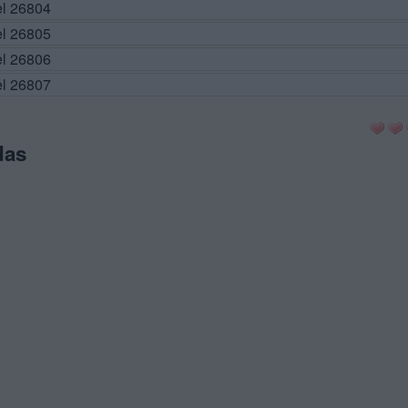
el 26804
el 26805
el 26806
el 26807
das