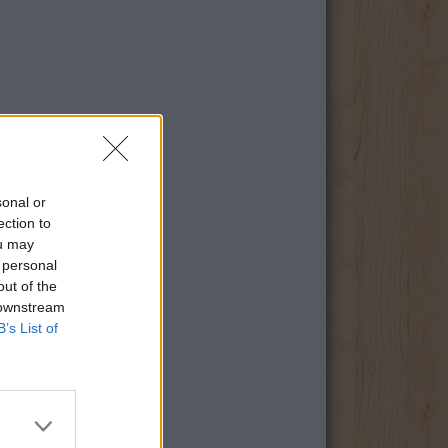
sonal or
ection to
ou may
 personal
out of the
 downstream
B’s List of