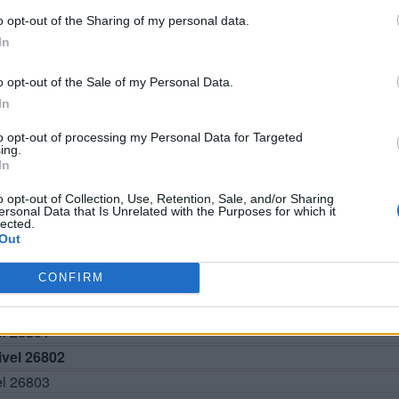
o opt-out of the Sharing of my personal data.
In
o opt-out of the Sale of my Personal Data.
In
to opt-out of processing my Personal Data for Targeted
BUSCAR MÁS RESPUESTAS
ing.
In
o opt-out of Collection, Use, Retention, Sale, and/or Sharing
ersonal Data that Is Unrelated with the Purposes for which it
lected.
el 26797
Out
el 26798
CONFIRM
el 26799
el 26800
el 26801
vel 26802
el 26803