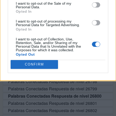
I want to opt-out of the Sale of my
Personal Data.
D
I
R
E
Opted In
I want to opt-out of processing my
BUSCAR MÁS
Personal Data for Targeted Advertising.
Opted In
RESPUESTAS
I want to opt-out of Collection, Use,
Retention, Sale, and/or Sharing of my
Personal Data that Is Unrelated with the
Por favor seleccione los niveles:
Purposes for which it was collected.
Opted Out
Palabras Conectadas Respuesta de nivel 26795
CONFIRM
Palabras Conectadas Respuesta de nivel 26796
Palabras Conectadas Respuesta de nivel 26797
Palabras Conectadas Respuesta de nivel 26798
Palabras Conectadas Respuesta de nivel 26799
Palabras Conectadas Respuesta de nivel 26800
Palabras Conectadas Respuesta de nivel 26801
Palabras Conectadas Respuesta de nivel 26802