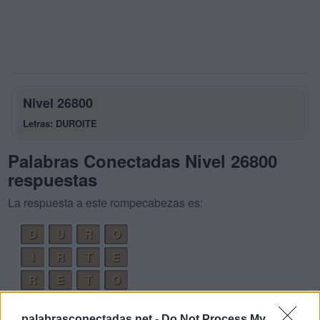
Nivel 26800
Letras: DUROITE
Palabras Conectadas Nivel 26800
respuestas
La respuesta a este rompecabezas es:
D
U
R
O
I
R
T
E
R
E
T
O
R
I
T
O
palabrasconectadas.net -
Do Not Process My