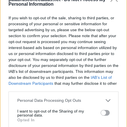
T
I
R
O
Personal Information
T
R
I
O
If you wish to opt-out of the sale, sharing to third parties, or
E
R
U
D
I
T
O
processing of your personal or sensitive information for
targeted advertising by us, please use the below opt-out
Palabras extra:
section to confirm your selection. Please note that after your
opt-out request is processed you may continue seeing
R
U
D
O
interest-based ads based on personal information utilized by
D
O
T
E
us or personal information disclosed to third parties prior to
your opt-out. You may separately opt-out of the further
O
D
I
E
disclosure of your personal information by third parties on the
E
U
R
O
IAB’s list of downstream participants. This information may
also be disclosed by us to third parties on the
IAB’s List of
T
I
R
E
Downstream Participants
that may further disclose it to other
third parties.
D
U
R
E
R
O
T
E
Personal Data Processing Opt Outs
T
E
R
O
I want to opt-out of the Sharing of my
personal data.
T
R
E
O
Opted In
D
O
R
E